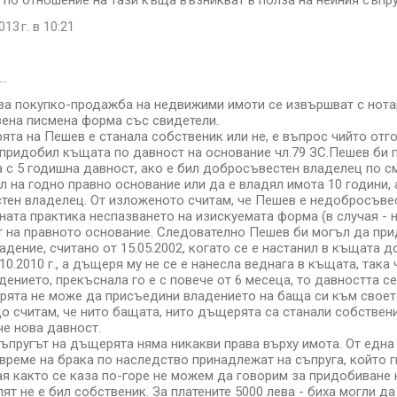
а по отношение на тази къща възникват в полза на нейния съпр
13 г. в 10:21
…
за покупко-продажба на недвижими имоти се извършват с нотар
вена писмена форма със свидетели.
ята на Пешев е станала собственик или не, е въпрос чийто отг
придобил къщата по давност на основание чл.79 ЗС.Пешев би
 с 5 годишна давност, ако е бил добросъвестен владелец по сми
ял на годно правно основание или да е владял имота 10 години, 
ен владелец. От изложеното считам, че Пешев е недобросъвест
ата практика неспазването на изискуемата форма (в случая - 
 на правното основание. Следователно Пешев би могъл да при
дение, считано от 15.05.2002, когато се е настанил в къщата до 1
10.2010 г., а дъщеря му не се е нанесла веднага в къщата, така
ението, прекъснала го е с повече от 6 месеца, то давността се
рята не може да присъедини владението на баща си към своето
що считам, че нито бащата, нито дъщерята са станали собствен
че нова давност.
 съпругът на дъщерята няма никакви права върху имота. От една
време на брака по наследство принадлежат на съпруга, който г
чая както се каза по-горе не можем да говорим за придобиване 
лят не е бил собственик. За платените 5000 лева - биха могли да