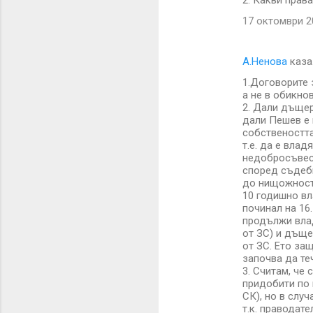
2. Какви прав
17 октомври 20
А.Ненова
каза
1.Договорите 
а не в обикно
2. Дали дъщер
дали Пешев е 
собствеността
т.е. да е влад
недобросъвест
според съдебн
до нищожност
10 годишно вла
починал на 16.
продължи влад
от ЗС) и дъще
от ЗС. Ето за
започва да те
3. Считам, че
придобити по 
СК), но в слу
т.к. праводате