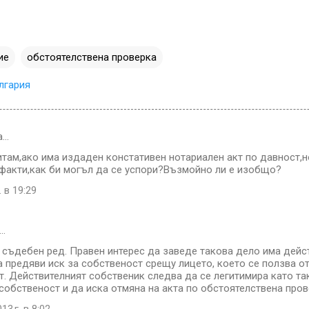
ие
обстоятелствена проверка
лгария
а…
там,ако има издаден констативен нотариален акт по давност,но
факти,как би могъл да се успори?Възмойно ли е изобщо?
. в 19:29
…
 съдебен ред. Правен интерес да заведе такова дело има дейс
 предяви иск за собственост срещу лицето, което се ползва о
т. Действителният собственик следва да се легитимира като та
собственост и да иска отмяна на акта по обстоятелствена пров