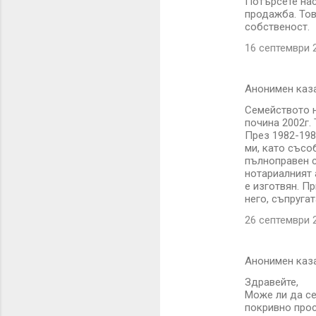
Потърсете нас
продажба. Това
собственост.
16 септември 2
Анонимен каз
Семейството н
почина 2002г.
През 1982-198
ми, като съсо
пълноправен с
нотариалният 
е изготвян. П
него, съпруга
26 септември 2
Анонимен каз
Здравейте,
Може ли да се
покривно прос