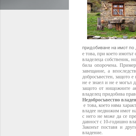
придобиване на имот по
е това, при което имотът
владелеца собственик, но
била опорочена. Пример
завещание, а впоследст
добросъвестен, защото е 
не е знаел и не е могъл 
защото от нищожните ак
владелец придобива право
Недобросъвестно владе
е това, което няма хара
владее недвижим имот на
с него не може да се п
давност с 10-годишно вл
Законът поставя и друг
владение.