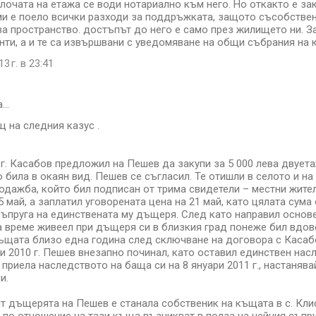
плочата на етажа се води нотариално към него. Но откакто е зак
и е поело всички разходи за поддръжката, защото съсобстве
ва пространство. достъпът до него е само през жилището ни. З
ти, а и те са извършвани с уведомяване на общи събрания на 
3 г. в 23:41
а…
 на следния казус .
 г. Касабов предложил на Пешев да закупи за 5 000 лева двуета
о била в окаян вид. Пешев се съгласил. Те отишли в селото и н
одажба, който бил подписан от трима свидетели – местни жите
 май, а заплатил уговорената цена на 21 май, като цялата сума 
съпруга на единствената му дъщеря. След като направил основе
а време живеел при дъщеря си в близкия град понеже бил вдове
ъщата близо една година след сключване на договора с Касабов
и 2010 г. Пешев внезапно починал, като оставил единствен нас
 приела наследството на баща си на 8 януари 2011 г., настаняв
и.
нт дъщерята на Пешев е станала собственик на къщата в с. Кли