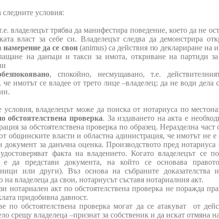
а следните условия:
т.е.
владелецът трябва да манифестира поведение, което да не ос
ката власт за себе си. Владелецът следва да демонстрира отк
а
намерение да се свои
(
animus)
са действия по деклариране на и
плащане на данъци и такси за имота, откриване на партиди за
ни
обезпокоявано
, спокойно, несмущавано, т.е. действителни
 че имотът се владее от трето лице –владелец; да не води дела 
ин.
 условия, владелецът може да поиска от нотариуса по местон
по обстоятелствена проверка
. За издаването на акта е необхо
рация за обстоятелствена проверка по образец. Неразделна част 
 от общинските власти и областна адинистрация, че имотът не е
и документ за данъчна оценка. Производството пред нотариуса 
 удостоверяват факта на владението. Когато владелецът се по
о е да представи документа, на който се основава правото
дници или други). Въз основа на събраните доказателства 
 на владелеца да свои, нотариусът съставя нотариалния акт.
ози нотариален акт по обстоятелствена проверка не поражда пра
клата придобивна давност.
ве по обстоятелствена проверка могат да се атакуват от дейс
дело срещу владелеца –признат за собственик и да искат отмяна н