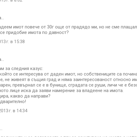
3 г. в 8:02
а…
адеем имот повече от 30г още от прадядо ми, но не сме плащал
 се придобие имота по давност?
13 г. в 15:38
а…
ам за следния казус:
който се интересува от даден имот, но собствениците са почина
е, не живеят в същия град и няма заинтересованост относно им
арен, превърнал се е в бунище, сградата се руши, личи че е без
ото лице иска да заяви намерение за владеене на имота.
ира, какво да направи?
дварително!
013 г. в 14:34
…