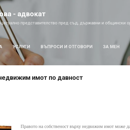
Пропускане към основното съдържание
ова - aдвокат
оцесуално представителство пред съд, държавни и общински о
А
УСЛУГИ
ВЪПРОСИ И ОТГОВОРИ
ЗА МЕН
недвижим имот по давност
Правото на собственост върху недвижим имот може да 