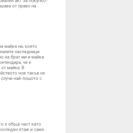
риален акт за покупко-
лишава от право на
на майка ни, която
аналите наследници.
о на брат ми и майка
ретендира, че е
от майка. В
ойството нов такъв не
е случи най-лошото с
то е обща част като
последен етаж и само