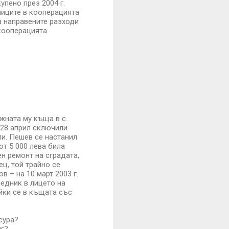
упено през 2004 г.
ниците в кооперацията
а направените разходи
кооперацията.
жната му къща в с.
а 28 април сключили
ли. Пешев се настанил
от 5 000 лева била
н ремонт на сградата,
ц, той трайно се
 – на 10 март 2003 г.
ледник в лицето на
айки се в къщата със
сура?