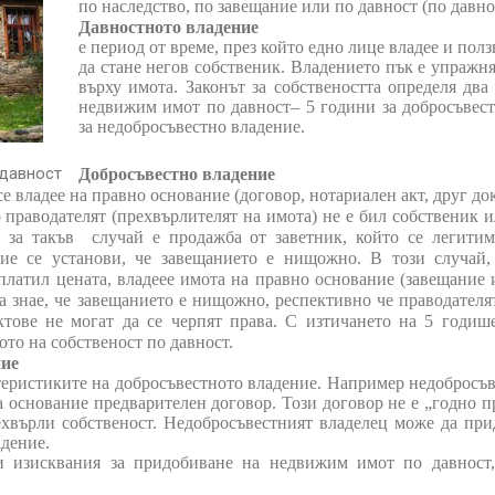
по наследство, по завещание или по давност (по давно
Давностното владение
е период от време, през който едно лице владее и пол
да стане негов собственик. Владението пък е упражня
върху имота. Законът за собствеността определя два
недвижим имот по давност– 5 години за добросъвес
за недобросъвестно владение.
 давност
Добросъвестно владение
 се владее на правно основание (договор, нотариален акт, друг до
 праводателят (прехвърлителят на имота) не е бил собственик 
 за такъв
случай е продажба от заветник, който се легитим
вие се установи, че завещанието е нищожно. В този случай,
платил цената, владеее имота на правно основание (завещание 
да знае, че завещанието е нищожно, респективно че праводателя
тове не могат да се черпят права. С изтичането на 5 годише
то на собственост по давност.
ние
ктеристиките на добросъвестното владение. Например недобросъв
 основание предварителен договор. Този договор не е „годно п
рехвърли собственост. Недобросъвестният владелец може да пр
адение.
и изисквания за придобиване на недвижим имот по давност