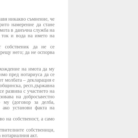
тавя никакво съмнение, че
рито намерение да стане
мота в данъчна служба на
 ток и вода на името на
ят собственик да не се
срещу него; да не оспорва
ахождение на имота да му
димо пред нотариуса да се
от молбата – декларация е
 общинска, респ.държавна
се развива с участието на
зовава на добросъвестно
 му (договор за делба,
и ако установи факта на
во на собственост, а само
твителните собственици,
а нотариалния акт.