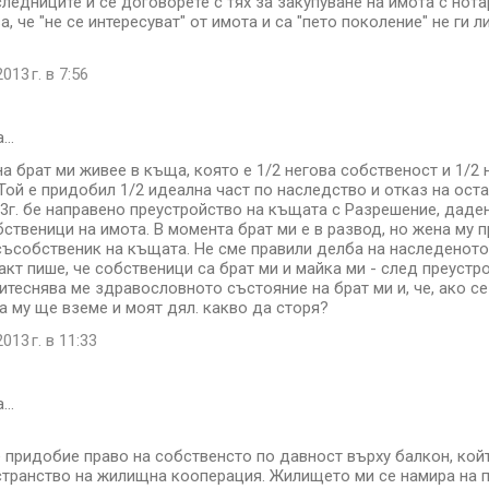
ледниците и се договорете с тях за закупуване на имота с нота
, че "не се интересуват" от имота и са "пето поколение" не ги 
013 г. в 7:56
а…
а брат ми живее в къща, която е 1/2 негова собственост и 1/2 
 Той е придобил 1/2 идеална част по наследство и отказ на ост
3г. бе направено преустройство на къщата с Разрешение, даден
бственици на имота. В момента брат ми е в развод, но жена му п
ъсобственик на къщата. Не сме правили делба на наследеното 
акт пише, че собственици са брат ми и майка ми - след преустр
ритеснява ме здравословното състояние на брат ми и, че, ако с
та му ще вземе и моят дял. какво да сторя?
013 г. в 11:33
а…
 придобие право на собственсто по давност върху балкон, кой
транство на жилищна кооперация. Жилището ми се намира на 