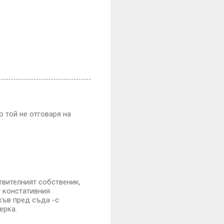
 той не отговаря на
твителният собственик,
т констативния
къв пред съда -с
ерка.