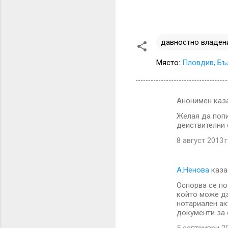
давностно владен
Място:
Пловдив, Бъ
Анонимен каз
К
Желая да попи
о
деиствителни 
м
8 август 2013 г
е
н
А.Ненова
каза
т
Оспорва се по
а
който може да
нотариален ак
р
документи за 
и