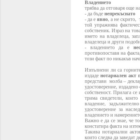
Владението
трябва да отговаря още н
- да бъде
непрекъснато
- да е
явно
, а не скрито,
той упражнява фактичес
собственик. Израз на тов
името на владелеца, за
владелеца и други подоб
- владението да е
не
противопоставя на факта,
този факт по никакъв нач
Изпълнени ли са горните
издаде
нотариален акт 
представи
молба – декла
удостоверение, издадено
собственост. Прилага се 
трима свидетели, които
владение, задължителн
удостоверение за насле
владението и намерението
Важно е да се знае, че т
констатира факта на изте
Такива нотариални акто
които следва да заведат 