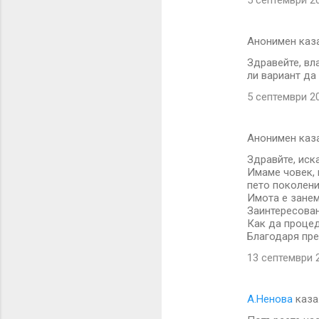
5 септември 201
Анонимен каз
Здравейте, вл
ли вариант да
5 септември 20
Анонимен каз
Здравйте, иск
Имаме човек, 
пето поколени
Имота е занем
Заинтересован
Как да процед
Благодаря пре
13 септември 2
А.Ненова
каза