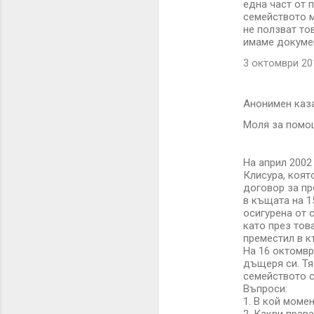
една част от 
семейството м
не ползват то
имаме докумен
3 октомври 201
Анонимен каз
Моля за помощ
На април 2002
Клисура, коят
договор за пр
в къщата на 15
осигурена от 
като през тов
преместил в к
На 16 октомвр
дъщеря си. Тя
семейството с
Въпроси:
1. В кой моме