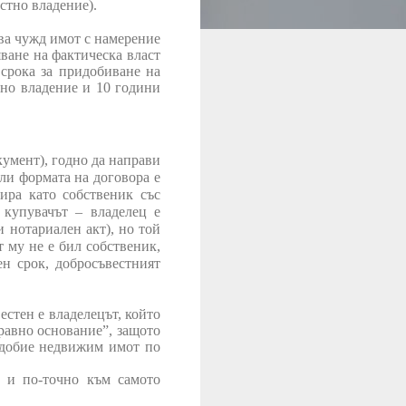
стно владение).
зва чужд имот с намерение
ване на фактическа власт
 срока за придобиване на
тно владение и 10 години
кумент), годно да направи
или формата на договора е
ира като собственик със
 купувачът – владелец е
и нотариален акт), но той
т му не е бил собственик,
н срок, добросъвестният
естен е владелецът, който
равно основание”, защото
идобие недвижим имот по
, и по-точно към самото