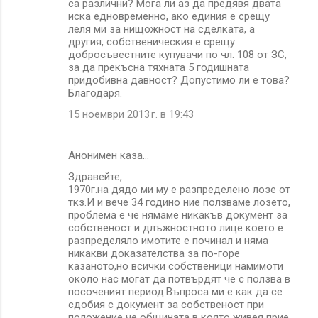
са различни? Мога ли аз да предявя двата
иска едновременно, ако единия е срещу
леля ми за нищожност на сделката, а
другия, собственическия е срещу
добросъвестните купувачи по чл. 108 от ЗС,
за да прекъсна тяхната 5 годишната
придобивна давност? Допустимо ли е това?
Благодаря.
15 ноември 2013 г. в 19:43
Анонимен каза…
Здравейте,
1970г.на дядо ми му е разпределено лозе от
ткз.И и вече 34 годино ние ползваме лозето,
проблема е че нямаме никакъв документ за
собственост и длъжностното лице което е
разпределяло имотите е починал и няма
никакви доказателства за по-горе
казаното,но всички собственици намимоти
около нас могат да потвърдят че с ползва в
посоченият период.Въпроса ми е как да се
сдобия с документ за собственост при
положение че общината в която живея прие