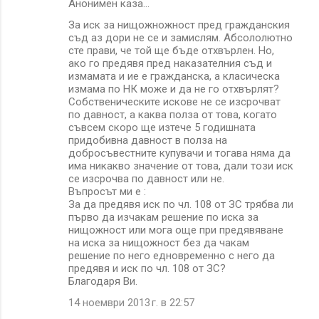
Анонимен каза…
За иск за нищожножност пред гражданския
съд аз дори не се и замислям. Абсололютно
сте прави, че той ще бъде отхвърлен. Но,
ако го предявя пред наказателния съд и
измамата и ие е гражданска, а класическа
измама по НК може и да не го отхвърлят?
Собственическите искове не се изсрочват
по давност, а каква полза от това, когато
съвсем скоро ще изтече 5 годишната
придобивна давност в полза на
добросъвестните купувачи и тогава няма да
има никакво значение от това, дали този иск
се изсрочва по давност или не.
Въпросът ми е :
За да предявя иск по чл. 108 от ЗС трябва ли
първо да изчакам решение по иска за
нищожност или мога още при предявяване
на иска за нищожност без да чакам
решение по него едновременно с него да
предявя и иск по чл. 108 от ЗС?
Благодаря Ви.
14 ноември 2013 г. в 22:57