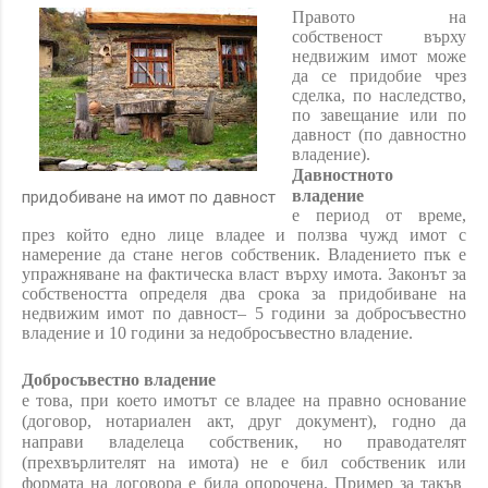
Правото на
собственост върху
недвижим имот може
да се придобие чрез
сделка, по наследство,
по завещание или по
давност (по давностно
владение).
Давностното
владение
придобиване на имот по давност
е период от време,
през който едно лице владее и ползва чужд имот с
намерение да стане негов собственик. Владението пък е
упражняване на фактическа власт върху имота. Законът за
собствеността определя два срока за придобиване на
недвижим имот по давност– 5 години за добросъвестно
владение и 10 години за недобросъвестно владение.
Добросъвестно владение
е това, при което имотът се владее на правно основание
(договор, нотариален акт, друг документ), годно да
направи владелеца собственик, но праводателят
(прехвърлителят на имота) не е бил собственик или
формата на договора е била опорочена. Пример за такъв