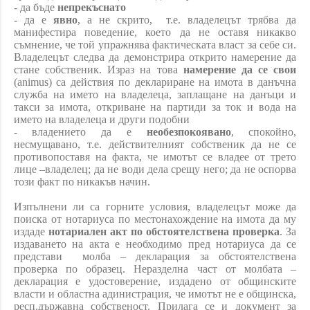
- да бъде
непрекъснато
- да е
явно
, а не скрито,
т.е.
владелецът трябва да
манифестира поведение, което да не оставя никакво
съмнение, че той упражнява фактическата власт за себе си.
Владелецът следва да демонстрира открито намерение да
стане собственик. Израз на това
намерение да се свои
(
animus)
са действия по деклариране на имота в данъчна
служба на името на владелеца, заплащане на данъци и
такси за имота, откриване на партиди за ток и вода на
името на владелеца и други подобни
- владението да е
необезпокоявано
, спокойно,
несмущавано, т.е. действителният собственик да не се
противопоставя на факта, че имотът се владее от трето
лице –владелец; да не води дела срещу него; да не оспорва
този факт по никакъв начин.
Изпълнени ли са горните условия, владелецът може да
поиска от нотариуса по местонахождение на имота да му
издаде
нотариален акт по обстоятелствена проверка
. За
издаването на акта е необходимо пред нотариуса да се
представи
молба – декларация за обстоятелствена
проверка по образец. Неразделна част от молбата –
декларация е удостоверение, издадено от общинските
власти и областна адинистрация, че имотът не е общинска,
респ.държавна собственост. Прилага се и документ за