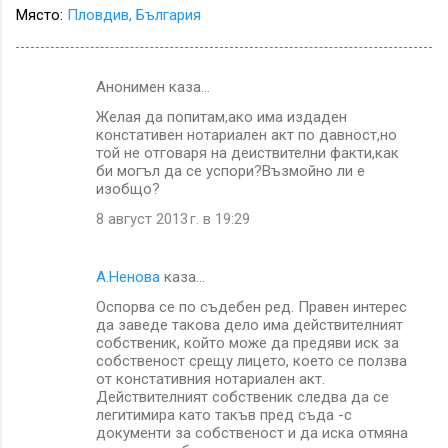
Място:
Пловдив, България
Анонимен каза…
К
Желая да попитам,ако има издаден
о
констативен нотариален акт по давност,но
м
той не отговаря на деиствителни факти,как
би могъл да се успори?Възмойно ли е
е
изобщо?
н
8 август 2013 г. в 19:29
т
а
А.Ненова
каза…
р
Оспорва се по съдебен ред. Правен интерес
и
да заведе такова дело има действителният
собственик, който може да предяви иск за
собственост срещу лицето, което се ползва
от констативния нотариален акт.
Действителният собственик следва да се
легитимира като такъв пред съда -с
документи за собственост и да иска отмяна