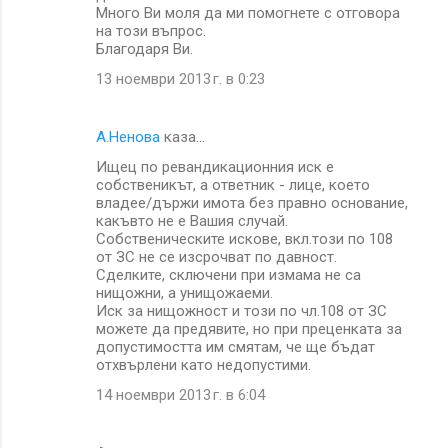
Много Ви моля да ми помогнете с отговора
на този въпрос.
Благодаря Ви.
13 ноември 2013 г. в 0:23
А.Ненова
каза…
Ищец по ревандикационния иск е
собственикът, а ответник - лице, което
владее/държи имота без правно основание,
какъвто не е Вашия случай.
Собственическите искове, вкл.този по 108
от ЗС не се изсрочват по давност.
Сделките, сключени при измама не са
нищожни, а унищожаеми.
Иск за нищожност и този по чл.108 от ЗС
можете да предявите, но при преценката за
допустимостта им смятам, че ще бъдат
отхвърлени като недопустими.
14 ноември 2013 г. в 6:04