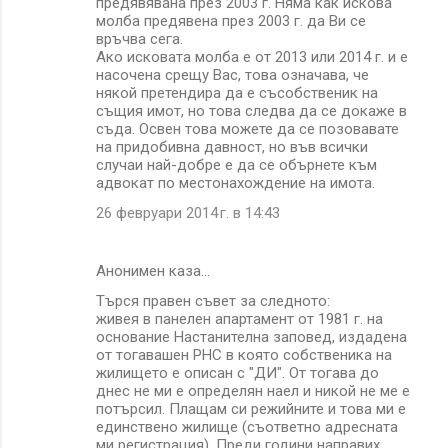
предявявана през 2003 г. Няма как искова
молба предявена през 2003 г. да Ви се
връчва сега.
Ако исковата молба е от 2013 или 2014 г. и е
насочена срещу Вас, това означава, че
някой претендира да е съсобственик на
същия имот, но това следва да се докаже в
съда. Освен това можете да се позовавате
на придобивна давност, но във всички
случаи най-добре е да се обърнете към
адвокат по местонахождение на имота.
26 февруари 2014 г. в 14:43
Анонимен каза…
Търся правен съвет за следното:
живея в панелен апартамент от 1981 г. на
основание Настанителна заповед, издадена
от тогавашен РНС в която собственика на
жилището е описан с "ДИ". От тогава до
днес не ми е определян наел и никой не ме е
потърсил. Плащам си режийните и това ми е
единствено жилище (съответно адресната
ми регистрация). Преди години направих