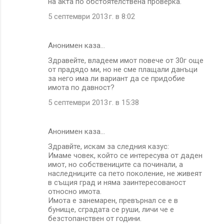
на акта по обстоятелствена проверка.
5 септември 2013 г. в 8:02
Анонимен каза…
Здравейте, владеем имот повече от 30г още
от прадядо ми, но не сме плащали данъци
за него има ли вариант да се придобие
имота по давност?
5 септември 2013 г. в 15:38
Анонимен каза…
Здравйте, искам за следния казус:
Имаме човек, който се интересува от даден
имот, но собствениците са починали, а
наследниците са пето поколение, не живеят
в същия град и няма заинтересованост
относно имота.
Имота е занемарен, превърнал се е в
бунище, сградата се руши, личи че е
безстопанствен от години.