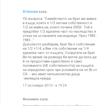
А.Ненова
каза…
По въпроса: "Семейството на брат ми живее
в къща, която е 1/2 негова собственост и
1/2 на майка ни, която почина 2002г. Той е
придобил 1/2 идеална част по наследство и
отказ на останалите наследници. През 1982-
1983...."
Доколкото разбирам, брат Ви е собственик
на 1/2 +1/4, а Вие сте собственик на 1/4
идеална част от къщата. Съпругата на брат
Ви по време на развода би могла да иска да
й се предостави единствено и само
ползването (НЕ собствеността) на къщата
за определен срок при условията на чл.56 от
СК: - ако имат непълнолетни деца;
-жилищна нужда.
17 октомври 2013 г. в 19:24
Анонимен каза…