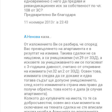
едновременно с него да предявя и
ревандикационен иск за собственост по чл.
108 от ЗС?
Предварително Ви благодаря.
11 ноември 2013 г. в 23:43
А.Ненова
каза…
От изложението Ви се разбира, че според
Вас прехвърлянето на апартамента е в
резултат на измама. Taкива сделки не са
нищожни, а са унищожаеми (чл.29 от ЗЗД), а
исковете за унищожаването им се погасяват
с 3-годишна давност, считано от откриване
на измамата (чл.32 ал.2 от ЗЗД). Освен това,
измамата следва да се докаже и едва
тогава съдът ще допусне унищожението,
след което измамената страна има право да
получи обратно, това което е дала (в случая
апартамента).
Колкото до купувачите на имота, то те са
добросъвестни, освен ако към момента на
сключване на тяхната сделка не сте вписали
искова молба в Агенцията по вписванията.