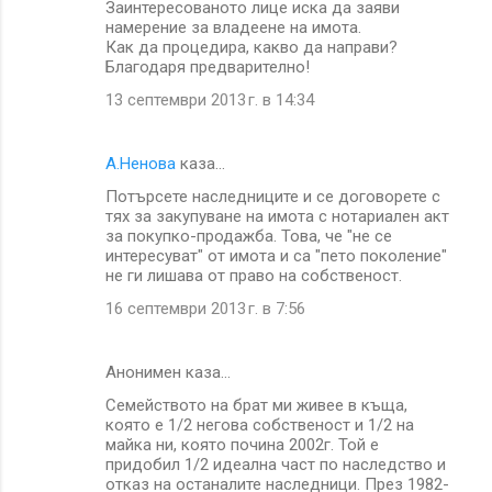
Заинтересованото лице иска да заяви
намерение за владеене на имота.
Как да процедира, какво да направи?
Благодаря предварително!
13 септември 2013 г. в 14:34
А.Ненова
каза…
Потърсете наследниците и се договорете с
тях за закупуване на имота с нотариален акт
за покупко-продажба. Това, че "не се
интересуват" от имота и са "пето поколение"
не ги лишава от право на собственост.
16 септември 2013 г. в 7:56
Анонимен каза…
Семейството на брат ми живее в къща,
която е 1/2 негова собственост и 1/2 на
майка ни, която почина 2002г. Той е
придобил 1/2 идеална част по наследство и
отказ на останалите наследници. През 1982-