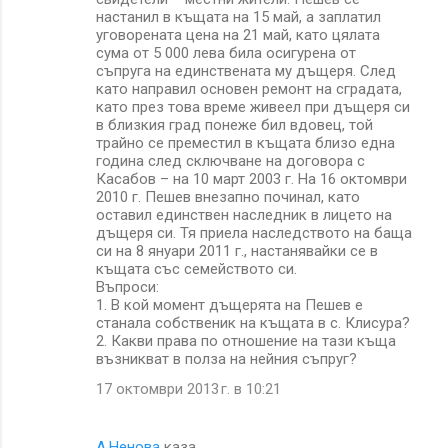
настанил в къщата на 15 май, а заплатил
уговорената цена на 21 май, като цялата
сума от 5 000 лева била осигурена от
съпруга на единствената му дъщеря. След
като направил основен ремонт на сградата,
като през това време живеел при дъщеря си
в близкия град понеже бил вдовец, той
трайно се преместил в къщата близо една
година след сключване на договора с
Касабов – на 10 март 2003 г. На 16 октомври
2010 г. Пешев внезапно починал, като
оставил единствен наследник в лицето на
дъщеря си. Тя приела наследството на баща
си на 8 януари 2011 г., настанявайки се в
къщата със семейството си.
Въпроси:
1. В кой момент дъщерята на Пешев е
станала собственик на къщата в с. Клисура?
2. Какви права по отношение на тази къща
възникват в полза на нейния съпруг?
17 октомври 2013 г. в 10:21
А.Ненова
каза…