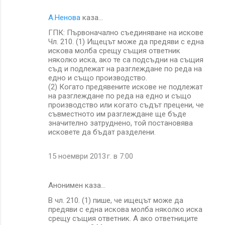
А.Ненова
каза…
ГПК: Първоначално съединяване на искове
Чл. 210. (1) Ищецът може да предяви с една
искова молба срещу същия ответник
няколко иска, ако те са подсъдни на същия
съд и подлежат на разглеждане по реда на
едно и също производство.
(2) Когато предявените искове не подлежат
на разглеждане по реда на едно и също
производство или когато съдът прецени, че
съвместното им разглеждане ще бъде
значително затруднено, той постановява
исковете да бъдат разделени.
15 ноември 2013 г. в 7:00
Анонимен каза…
В чл. 210. (1) пише, че ищецът може да
предяви с една искова молба няколко иска
срещу същия ответник. А ако ответниците