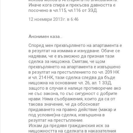
Иначе кога спира и прекъсва давността е
посочено в чл.115, чл.116 от ЗЗД.
12 ноември 2013 г. в 6:46
Анонимен каза…
Според мен прехвърлянето на апартамента е
в резултат на измама и изнудване. Обаче се
надявам, че е възможно да призная тази
сделка за нищожна. Смятам, че щом
прехвърлянето на апартамента е извършено
в резултат на престъплението по чл. 209 НК
и чл. 214 НК, тази сделка следва да бъде
нищожна на основание чл. 26, ал. 1 ЗЗД,
защото в случая е налице противоречие ако
не със закона, то със сигурност с добрите
нрави. Няма съображения, които да са от
такова значение, че да обосноват
придаването на правно действие (макар и
под условие)на сделка, извършена в
резултат на престъпление.
Искам да предявя гражданския иск за
нищожността на сделката в наказателния