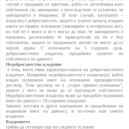
случай е продажба от заветник, който се легитимира като
собственик със завещание, а впоследствие се установи, че
завещанието е нищожно. В този случай, купувачът –
владелец е добросъвестен, защото е платил цената, владеее
имота на правно основание (завещание и нотариален акт),
но той не е знаел и не е могъл да знае, че завещанието е
нищожно, респективно че праводателят му не е бил
собственик, защото от нищожните актове не могат да се
черпят права. С изтичането на 5 годишен срок,
добросъвестният владелец придобива правото на
собственост по давност.
Недобросъвестно владение
е това, което няма характеристиките на добросъвестното
владение. Например недобросъвестен е владелецът, който
владее недвижим имот на основание предварителен
договор. Този договор не е „годно правно основание”,
защото с него не може да се прехвърли собственост.
Недобросъвестният владелец може да придобие недвижим
имот по давност с 10-годишно владение.
Законът поставя и други изисквания за придобиване на
недвижим имот по давност, и по-точно към самото
владение.
Владението
трябва да отговаря още на следните условия: