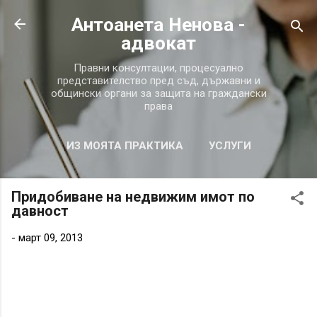
Пропускане към основното съдържание
Антоанета Ненова -
aдвокат
Правни консултации, процесуално
представителство пред съд, държавни и
общински органи за защита на граждански
права
ИЗ МОЯТА ПРАКТИКА
УСЛУГИ
ВЪПРОСИ И ОТГОВОРИ
ОЩЕ…
Придобиване на недвижим имот по
ЗА МЕН
давност
-
март 09, 2013