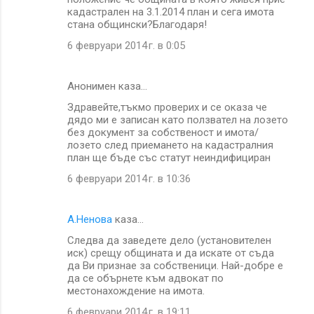
кадастрален на 3.1.2014 план и сега имота
стана общински?Благодаря!
6 февруари 2014 г. в 0:05
Анонимен каза…
Здравейте,тъкмо проверих и се оказа че
дядо ми е записан като ползвател на лозето
без документ за собственост и имота/
лозето след приемането на кадастралния
план ще бъде със статут неиндифициран
6 февруари 2014 г. в 10:36
A.Ненова
каза…
Следва да заведете дело (установителен
иск) срещу общината и да искате от съда
да Ви признае за собственици. Най-добре е
да се обърнете към адвокат по
местонахождение на имота.
6 февруари 2014 г. в 19:11