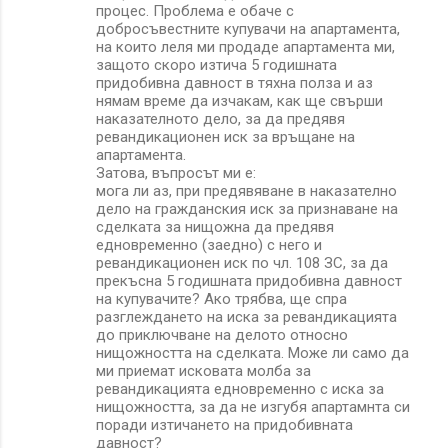
процес. Проблема е обаче с
добросъвестните купувачи на апартамента,
на които леля ми продаде апартамента ми,
защото скоро изтича 5 годишната
придобивна давност в тяхна полза и аз
нямам време да изчакам, как ще свърши
наказателното дело, за да предявя
ревандикационен иск за връщане на
апартамента.
Затова, въпросът ми e:
мога ли аз, при предявяване в наказателно
дело на гражданския иск за признаване на
сделката за нищожна да предявя
едновременно (заедно) с него и
ревандикационен иск по чл. 108 ЗС, за да
прекъсна 5 годишната придобивна давност
на купувачите? Ако трябва, ще спра
разглеждането на иска за ревандикацията
до приключване на делото относно
нищожността на сделката. Може ли само да
ми приемат исковата молба за
ревандикацията едновременно с иска за
нищожността, за да не изгубя апартамнта си
поради изтичането на придобивната
давност?