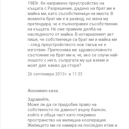
1983г. бе направено преустройство на
къщата с Разрешение, дадено на брат ми и
майка ми, като съсобственици на имота. В
момента брат ми е в развод, но жена му
претендира, че е пълноправен съсобственик
на къщата. Не сме правили делба на
наследеното от майка. В нотариалният акт
пише, че собственици са брат ми и майка ми
- след преустройството нов такъв не е
изготвян. Притеснява ме здравословното
състояние на брат ми и, че, ако се случи най-
лошото с него, съпругата му ще вземе и
моят дял. какво да сторя?
26 септември 2013 г. в 11:33
Анонимен каза…
Здравейте,
Може ли да се придобие право на
собственсто по давност върху балкон,
който е обща част като покривно
пространство на жилищна кооперация.
Жилището ми се намира на последен етаж и