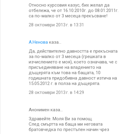
Относно курсовия казус, бих желал да
отбележа, че от 16.10.2010г. до 08.01.2011г.
са по-малко от 3 месеца прекъсване!
28 октомври 2013 г. в 13:31
А.Ненова
каза…
Да, действително давността е прекъсната
за по-малко от 3 месеца (грешката в
изчислението е моя), което означава, че с
присъединяване на владението на
дъщерята към това на бащата, 10
годишната придобивна давност изтича на
15.05.2012 г. в полза на дъщерята.
28 октомври 2013 г. в 14:29
Анонимен каза…
Здравейте. Моля Ви за помощ.
След смъртта на баща ми неговата
братовчедка по престъпен начин чрез