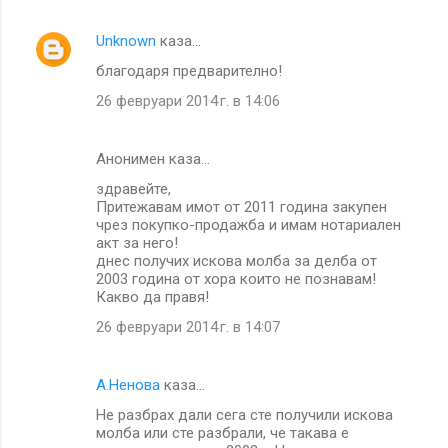
Unknown
каза…
благодаря предварително!
26 февруари 2014 г. в 14:06
Анонимен каза…
здравейте,
Притежавам имот от 2011 година закупен
чрез покупко-продажба и имам нотариален
акт за него!
днес получих искова молба за делба от
2003 година от хора които не познавам!
Какво да правя!
26 февруари 2014 г. в 14:07
A.Ненова
каза…
Не разбрах дали сега сте получили искова
молба или сте разбрали, че такава е