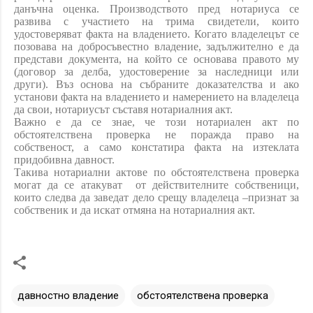
данъчна оценка. Производството пред нотариуса се
развива с участието на трима свидетели, които
удостоверяват факта на владението. Когато владелецът се
позовава на добросъвестно владение, задължително е да
представи документа, на който се основава правото му
(договор за делба, удостоверение за наследници или
други). Въз основа на събраните доказателства и ако
установи факта на владението и намерението на владелеца
да свои, нотариусът съставя нотариалния акт.
Важно е да се знае, че този нотариален акт по
обстоятелствена проверка не поражда право на
собственост, а само констатира факта на изтеклата
придобивна давност.
Такива нотариални актове по обстоятелствена проверка
могат да се атакуват от действителните собственици,
които следва да заведат дело срещу владелеца –признат за
собственик и да искат отмяна на нотариалния акт.
давностно владение
обстоятелствена проверка