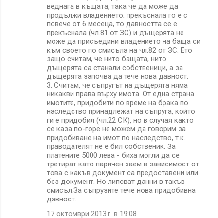
веднага в къщата, така че да може да
продължи владението, прекъснала го е с
повече от 6 месеца, то давността се е
прекъснала (чл.81 от ЗС) и дъщерята не
може да присъедини владението на баща си
към своето по смисъла на чл.82 от ЗС. Ето
защо считам, че нито бащата, нито
дъщерята са станали собственици, а за
дъщерята започва да тече нова давност.
3. Считам, че съпругът на дъщерята няма
никакви права върху имота. От една страна
имотите, придобити по време на брака по
наследство принадлежат на съпруга, който
ги е придобил (чл.22 СК), но в случая както
се каза по-горе не можем да говорим за
придобиване на имот по наследство, т.к.
праводателят не е бил собственик. За
платените 5000 лева - биха могли да се
третират като паричен заем в зависимост от
това с какъв документ са предоставени или
без документ. Но липсват данни в такъв
смисъл.За съпрузите тече нова придобивна
давност.
17 октомври 2013 г. в 19:08