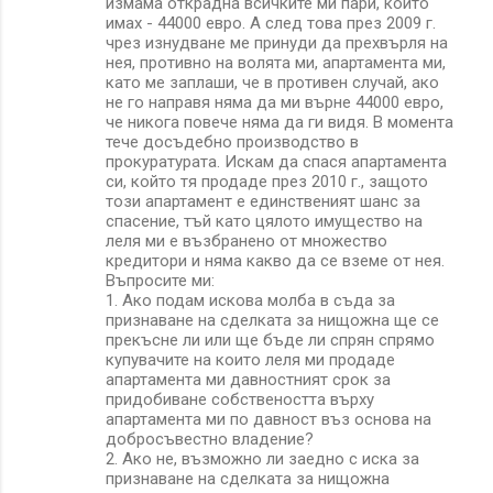
измама открадна всичките ми пари, които
имах - 44000 евро. А след това през 2009 г.
чрез изнудване ме принуди да прехвърля на
нея, противно на волята ми, апартамента ми,
като ме заплаши, че в противен случай, ако
не го направя няма да ми върне 44000 евро,
че никога повече няма да ги видя. В момента
тече досъдебно производство в
прокуратурата. Искам да спася апартамента
си, който тя продаде през 2010 г., защото
този апартамент е единственият шанс за
спасение, тъй като цялото имущество на
леля ми е възбранено от множество
кредитори и няма какво да се вземе от нея.
Въпросите ми:
1. Ако подам искова молба в съда за
признаване на сделката за нищожна ще се
прекъсне ли или ще бъде ли спрян спрямо
купувачите на които леля ми продаде
апартамента ми давностният срок за
придобиване собствеността върху
апартамента ми по давност въз основа на
добросъвестно владение?
2. Ако не, възможно ли заедно с иска за
признаване на сделката за нищожна