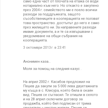
само една част от плочата на етажа се води
нотариално към него. Но откакто е закупено
през 2004 г. семейството ми е поело всички
разходи за поддръжката, защото
съсобствениците в кооперацията не ползват
това пространство. достъпът до него е само
през жилището ни. За направените разходи
имаме документи, а и те са извършвани с
уведомяване на общи събрания на
кооперацията.
3 октомври 2013 г. в 23:41
Анонимен каза…
Моля за помощ на следния казус .
На април 2002 г. Касабов предложил на
Пешев да закупи за 5 000 лева двуетажната
му къща в с. Клисура, която била в окаян
вид. Пешев се съгласил. Те отишли в селото
и на 28 април сключили договор за
продажба, който бил подписан от трима
свидетели – местни жители. Пешев се