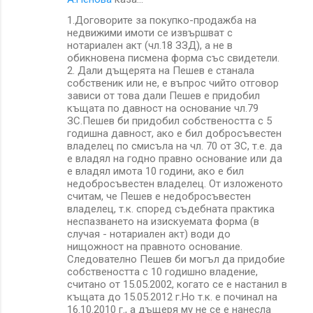
1.Договорите за покупко-продажба на
недвижими имоти се извършват с
нотариален акт (чл.18 ЗЗД), а не в
обикновена писмена форма със свидетели.
2. Дали дъщерята на Пешев е станала
собственик или не, е въпрос чийто отговор
зависи от това дали Пешев е придобил
къщата по давност на основание чл.79
ЗС.Пешев би придобил собствеността с 5
годишна давност, ако е бил добросъвестен
владелец по смисъла на чл. 70 от ЗС, т.е. да
е владял на годно правно основание или да
е владял имота 10 години, ако е бил
недобросъвестен владелец. От изложеното
считам, че Пешев е недобросъвестен
владелец, т.к. според съдебната практика
неспазването на изискуемата форма (в
случая - нотариален акт) води до
нищожност на правното основание.
Следователно Пешев би могъл да придобие
собствеността с 10 годишно владение,
считано от 15.05.2002, когато се е настанил в
къщата до 15.05.2012 г.Но т.к. е починал на
16.10.2010 г., а дъщеря му не се е нанесла