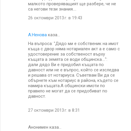
малкото проверяващият ще разбере, че не
са негови тези знания....
26 октомври 2013 г. в 19:43
А.Ненова
каза…
На въпроса: "Дядо ми е собственик на имот
къща с двор няма нотариален акт а е само с
удостоверение за собственост върху
къщата а земята се води общинска....":
дали дядо Ви е придобил къщата по
давност или не е въпрос, който се изследва
и решава от нотариуса. Съветвам Ви да се
обърнете към нотариус в района, където се
намира къщата.А общински имоти по
правило не могат да се придобиват по
давност.
27 октомври 2013 г. в 8:31
Анонимен каза…