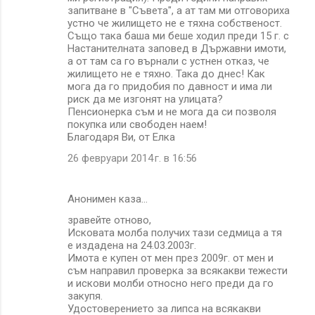
запитване в "Съвета", а ат там ми отговориха
устно че жилището не е тяхна собственост.
Също така баша ми беше ходил преди 15 г. с
Настанителната заповед в Държавни имоти,
а от там са го върнали с устнен отказ, че
жилището не е тяхно. Така до днес! Как
мога да го придобия по давност и има ли
риск да ме изгонят на улицата?
Пенсионерка съм и не мога да си позволя
покупка или свободен наем!
Благодаря Ви, от Елка
26 февруари 2014 г. в 16:56
Анонимен каза…
зравейте отново,
Исковата молба получих тази седмица а тя
е издадена на 24.03.2003г.
Имота е купен от мен през 2009г. от мен и
съм направил проверка за всякакви тежести
и искови молби относно него преди да го
закупя.
Удостоверението за липса на всякакви