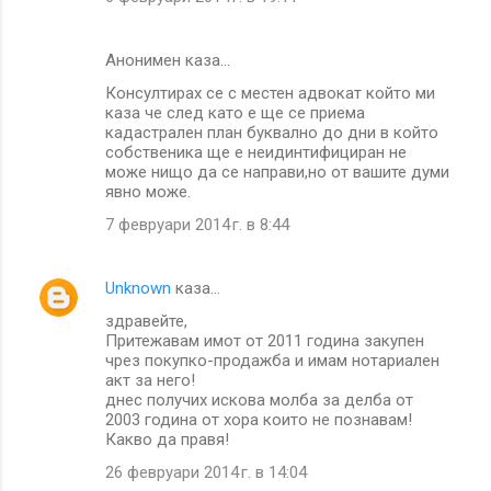
Анонимен каза…
Консултирах се с местен адвокат който ми
каза че след като е ще се приема
кадастрален план буквално до дни в който
собственика ще е неидинтифициран не
може нищо да се направи,но от вашите думи
явно може.
7 февруари 2014 г. в 8:44
Unknown
каза…
здравейте,
Притежавам имот от 2011 година закупен
чрез покупко-продажба и имам нотариален
акт за него!
днес получих искова молба за делба от
2003 година от хора които не познавам!
Какво да правя!
26 февруари 2014 г. в 14:04