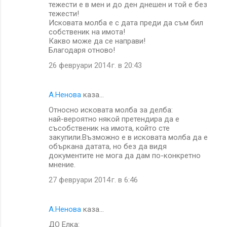
тежести е в мен и до ден днешен и той е без
тежести!
Исковата молба е с дата преди да съм бил
собственик на имота!
Какво може да се направи!
Благодаря отново!
26 февруари 2014 г. в 20:43
A.Ненова
каза…
Относно исковата молба за делба:
най-вероятно някой претендира да е
съсобственик на имота, който сте
закупили.Възможно е в исковата молба да е
объркана датата, но без да видя
документите не мога да дам по-конкретно
мнение.
27 февруари 2014 г. в 6:46
A.Ненова
каза…
ДО Елка: