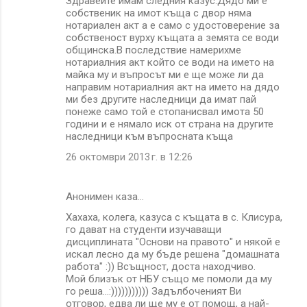
Здравейте имам следния казус:Дядо ми е
собственик на имот къща с двор няма
нотариален акт а е само с удостоверение за
собственост вурху къщата а земята се води
общинска.В последствие намерихме
нотариалния акт който се води на името на
майка му и въпросът ми е ще може ли да
направим нотариалния акт на името на дядо
ми без другите наследници да имат пай
понеже само той е стопанисвал имота 50
години и е нямало иск от страна на другите
наследници към въпросната къща
26 октомври 2013 г. в 12:26
Анонимен каза…
Хахаха, колега, казуса с къщата в с. Клисура,
го дават на студенти изучаващи
дисциплината "Основи на правото" и някой е
искал лесно да му бъде решена "домашната
работа" :)) Всъщност, доста находчиво.
Мой близък от НБУ също ме помоли да му
го реша...:))))))))))) Задълбоченият Ви
отговор, едва ли ще му е от помощ, а най-