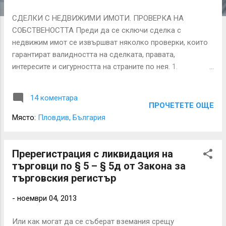
а
СДЕЛКИ С НЕДВИЖИМИ ИМОТИ. ПРОВЕРКА НА
ц
СОБСТВЕНОСТТА Преди да се сключи сделка с
и
недвижим имот се извършват няколко проверки, които
и
гарантират валидността на сделката, правата,
интересите и сигурността на страните по нея. 1.
Собственик ли е продавача? Има ли тежести върху
имота? Проверките се извършват в електронната
14 коментара
система ИКАР, поддържана от Агенцията по
ПРОЧЕТЕТЕ ОЩЕ
вписванията ето тук: http://icadastre.bg/index.aspx?
Място:
Пловдив, България
ReturnUrl=%2f – по ЕГН на продавача или по ЕИК
(БУЛСТАТ), ако продавачът е фирма. Проверява се дали
продаваемият се имот е собствен на продавача; дали не
Пререгистрация с ликвидация на
е обременен с тежести (ипотеки, възбрани, др).
търговци по § 5 – § 5д от Закона за
търговския регистър
-
ноември 04, 2013
Или как могат да се съберат вземания срещу