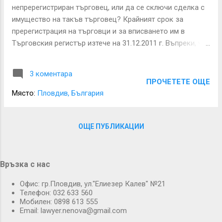
непререгистриран търговец, или да се сключи сделка с
имущество на такъв търговец? Крайният срок за
пререгистрация на търговци и за вписването им в
Търговския регистър изтече на 31.12.2011 г. Въпреки, че
този срок беше удължаван няколко пъти, останаха и
търговци, които не изпълниха това свое законово
3 коментара
задължение и понастоящем не са вписани в Търговския
ПРОЧЕТЕТЕ ОЩЕ
регистър. Последиците от непререгистрацията са
Място:
Пловдив, България
посочени в §5 - §5д от Преходните и заключителните
разпоредби на Закона за търговския регистър (ПЗР от
ЗТР) в сила от 01.01.2012 г., изменен със Закон за
ОЩЕ ПУБЛИКАЦИИ
изменение на ЗТР - ДВ, бр. 99 от 14.12.2012 г. Те са
различни за едноличните търговци (ЕТ), клоновете на
чуждестранни търговци и за юридическите лица
Връзка с нас
(търговски дружества – ООД, АД, СД) и кооперациите.
Офис: гр.Пловдив, ул."Елиезер Калев" №21
ЕТ и клоновете на чужди търговци се считат заличени от
Телефон: 032 633 560
01.01.2012 г., фирмените им дела се архивират и се пазят
Мобилен: 0898 613 555
в съда по последната им регистрация, а н...
Email: lawyer.nenova@gmail.com