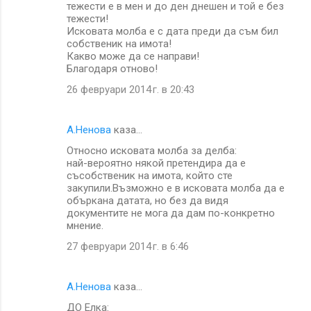
тежести е в мен и до ден днешен и той е без
тежести!
Исковата молба е с дата преди да съм бил
собственик на имота!
Какво може да се направи!
Благодаря отново!
26 февруари 2014 г. в 20:43
A.Ненова
каза…
Относно исковата молба за делба:
най-вероятно някой претендира да е
съсобственик на имота, който сте
закупили.Възможно е в исковата молба да е
объркана датата, но без да видя
документите не мога да дам по-конкретно
мнение.
27 февруари 2014 г. в 6:46
A.Ненова
каза…
ДО Елка: