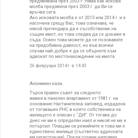
предявявана през 2003 г. Няма как искова
молба предявена през 2003 г. да Ви се
връчва сега.
Ако исковата молба е от 2013 или 2014 г. и е
насочена срещу Вас, това означава, че
някой претендира да е съсобственик на
същия имот, но това следва да се докаже в
съда. Освен това можете да се позовавате
на придобивна давност, но във всички
случаи най-добре е да се обърнете към
адвокат по местонахождение на имота.
26 февруари 2014 г. в 14:43
Анонимен каза…
Търся правен съвет за следното:
живея в панелен апартамент от 1981 г. на
основание Настанителна заповед, издадена
от тогавашен РНС в която собственика на
жилището е описан с "ДИ". От тогава до
днес не ми е определян наел и никой не ме е
потърсил. Плащам си режийните и това ми е
единствено жилище (съответно адресната
ми регистрация). Преди години направих