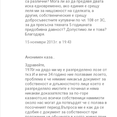
са различни? Мога ли аз да предявя двата
иска едновременно, ако единия е срещу
леля ми за нищожност на сделката, а
другия, собственическия е срещу
добросъвестните купувачи по чл. 108 от ЗС,
за да прекъсна тяхната 5 годишната
придобивна давност? Допустимо ли е това?
Благодаря.
15 ноември 2013 г. в 19:43
Анонимен каза…
Здравейте,
1970г.на дядо ми му е разпределено лозе от
ткз.И и вече 34 годино ние ползваме лозето,
проблема е че нямаме никакъв документ за
собственост и длъжностното лице което е
разпределяло имотите е починал и няма
никакви доказателства за по-горе
казаното,но всички собственици намимоти
около нас могат да потвърдят че с ползва в
посоченият период.Въпроса ми е как да се
сдобия с документ за собственост при
положение че общината в която живея прие