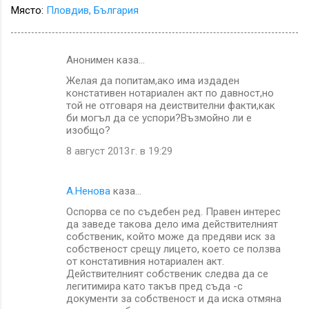
Място:
Пловдив, България
Анонимен каза…
К
Желая да попитам,ако има издаден
о
констативен нотариален акт по давност,но
м
той не отговаря на деиствителни факти,как
би могъл да се успори?Възмойно ли е
е
изобщо?
н
8 август 2013 г. в 19:29
т
а
А.Ненова
каза…
р
Оспорва се по съдебен ред. Правен интерес
и
да заведе такова дело има действителният
собственик, който може да предяви иск за
собственост срещу лицето, което се ползва
от констативния нотариален акт.
Действителният собственик следва да се
легитимира като такъв пред съда -с
документи за собственост и да иска отмяна