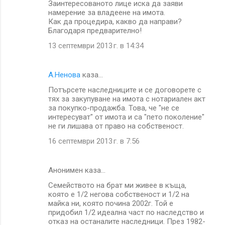
Заинтересованото лице иска да заяви
намерение за владеене на имота.
Как да процедира, какво да направи?
Благодаря предварително!
13 септември 2013 г. в 14:34
А.Ненова
каза…
Потърсете наследниците и се договорете с
тях за закупуване на имота с нотариален акт
за покупко-продажба. Това, че "не се
интересуват" от имота и са "пето поколение"
не ги лишава от право на собственост.
16 септември 2013 г. в 7:56
Анонимен каза…
Семейството на брат ми живее в къща,
която е 1/2 негова собственост и 1/2 на
майка ни, която почина 2002г. Той е
придобил 1/2 идеална част по наследство и
отказ на останалите наследници. През 1982-