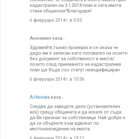
кадастрален на 3.1.2014 план и сега имота
стана общински?Благодаря!
6 февруари 2014 г. в 0:05
Анонимен каза…
Здравейте,тъкмо проверих и се оказа че
дядо ми е записан като ползвател на лозето
без документ за собственост и имота/
лозето след приемането на кадастралния
план ще бъде със статут неиндифициран
6 февруари 2014 г. в 10:36
A.Ненова
каза…
Следва да заведете дело (установителен
иск) срещу общината и да искате от съда
да Ви признае за собственици. Най-добре е
да се обърнете към адвокат по
местонахождение на имота.
6 февруари 2014 г. в 19:11