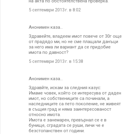
на акта по обстоятелствена проверка.
5 септември 2013 г. в 8:02
Анонимен каза…
Здравейте, владеем имот повече от 30г още
от прадядо ми, но не сме плащали данъци
за него има ли вариант да се придобие
имота по давност?
5 септември 2013 г. в 15:38
Анонимен каза…
Здравйте, искам за следния казус:
Имаме човек, който се интересува от даден
имот, но собствениците са починали, а
наследниците са пето поколение, не живеят
в същия град и няма заинтересованост
относно имота.
Имота е занемарен, превърнал се е в
бунище, сградата се руши, личи че е
безстопанствен от години.