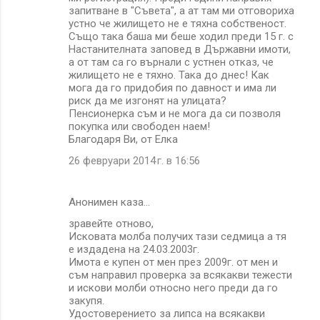
запитване в "Съвета", а ат там ми отговориха
устно че жилището не е тяхна собственост.
Също така баша ми беше ходил преди 15 г. с
Настанителната заповед в Държавни имоти,
а от там са го върнали с устнен отказ, че
жилището не е тяхно. Така до днес! Как
мога да го придобия по давност и има ли
риск да ме изгонят на улицата?
Пенсионерка съм и не мога да си позволя
покупка или свободен наем!
Благодаря Ви, от Елка
26 февруари 2014 г. в 16:56
Анонимен каза…
зравейте отново,
Исковата молба получих тази седмица а тя
е издадена на 24.03.2003г.
Имота е купен от мен през 2009г. от мен и
съм направил проверка за всякакви тежести
и искови молби относно него преди да го
закупя.
Удостоверението за липса на всякакви