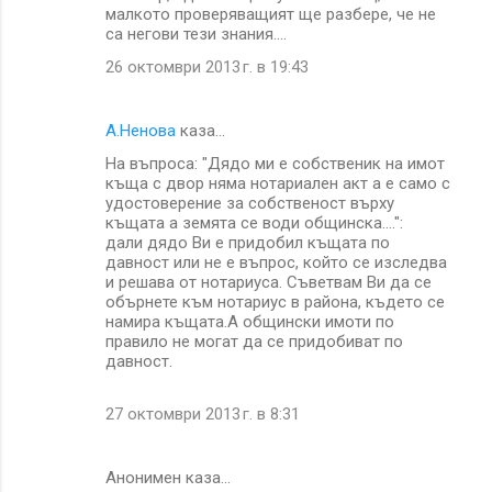
малкото проверяващият ще разбере, че не
са негови тези знания....
26 октомври 2013 г. в 19:43
А.Ненова
каза…
На въпроса: "Дядо ми е собственик на имот
къща с двор няма нотариален акт а е само с
удостоверение за собственост върху
къщата а земята се води общинска....":
дали дядо Ви е придобил къщата по
давност или не е въпрос, който се изследва
и решава от нотариуса. Съветвам Ви да се
обърнете към нотариус в района, където се
намира къщата.А общински имоти по
правило не могат да се придобиват по
давност.
27 октомври 2013 г. в 8:31
Анонимен каза…