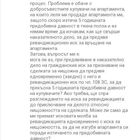
процес. Проблема е обаче с
добросъвестните купувачи на апартамента,
на които леля ми продаде апартамента ми,
защото скоро изтича 5 годишната
придобивна давност в тяхна полза и аз
нямам време да изчакам, как ще свърши
наказателното дело, за да предявя
ревандикационен иск за връщане на
апартамента.
Затова, въпросът ми e:
мога ли аз, при предявяване в наказателно
дело на гражданския иск за признаване на
сделката за нищожна да предявя
едновременно (заедно) с него и
ревандикационен иск по чл. 108 ЗС, за да
прекъсна 5 годишната придобивна давност
на купувачите? Ако трябва, ще спра
разглеждането на иска за ревандикацията
до приключване на делото относно
нищожността на сделката. Може ли само да
ми приемат исковата молба за
ревандикацията едновременно с иска за
нищожността, за да не изгубя апартамнта си
поради изтичането на придобивната
давност?