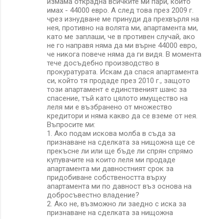
измама открадна всичките ми пари, които
имах - 44000 евро. А след това през 2009 г.
чрез изнудване ме принуди да прехвърля на
нея, противно на волята ми, апартамента ми,
като ме заплаши, че в противен случай, ако
не го направя няма да ми върне 44000 евро,
че никога повече няма да ги видя. В момента
тече досъдебно производство в
прокуратурата. Искам да спася апартамента
си, който тя продаде през 2010 г., защото
този апартамент е единственият шанс за
спасение, тъй като цялото имущество на
леля ми е възбранено от множество
кредитори и няма какво да се вземе от нея.
Въпросите ми:
1. Ако подам искова молба в съда за
признаване на сделката за нищожна ще се
прекъсне ли или ще бъде ли спрян спрямо
купувачите на които леля ми продаде
апартамента ми давностният срок за
придобиване собствеността върху
апартамента ми по давност въз основа на
добросъвестно владение?
2. Ако не, възможно ли заедно с иска за
признаване на сделката за нищожна