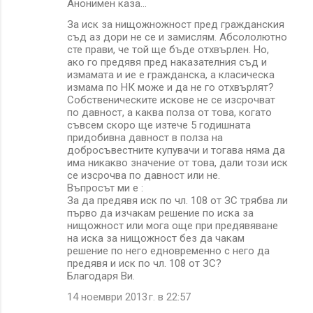
Анонимен каза…
За иск за нищожножност пред гражданския
съд аз дори не се и замислям. Абсололютно
сте прави, че той ще бъде отхвърлен. Но,
ако го предявя пред наказателния съд и
измамата и ие е гражданска, а класическа
измама по НК може и да не го отхвърлят?
Собственическите искове не се изсрочват
по давност, а каква полза от това, когато
съвсем скоро ще изтече 5 годишната
придобивна давност в полза на
добросъвестните купувачи и тогава няма да
има никакво значение от това, дали този иск
се изсрочва по давност или не.
Въпросът ми е :
За да предявя иск по чл. 108 от ЗС трябва ли
първо да изчакам решение по иска за
нищожност или мога още при предявяване
на иска за нищожност без да чакам
решение по него едновременно с него да
предявя и иск по чл. 108 от ЗС?
Благодаря Ви.
14 ноември 2013 г. в 22:57