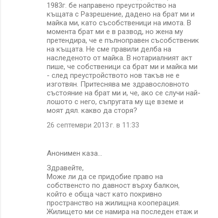
1983г. бе направено преустройство на
къщата с Разрешение, дадено на брат ми и
майка ми, като съсобственици на имота. В
момента брат ми е в развод, но жена му
претендира, че е пълноправен съсобственик
на къщата. Не сме правили делба на
наследеното от майка. В нотариалният акт
пише, че собственици са брат ми и майка ми
- след преустройството нов такъв не е
изготвян. Притеснява ме здравословното
състояние на брат ми и, че, ако се случи най-
лошото с него, съпругата му ще вземе и
моят дял. какво да сторя?
26 септември 2013 г. в 11:33
Анонимен каза…
Здравейте,
Може ли да се придобие право на
собственсто по давност върху балкон,
който е обща част като покривно
пространство на жилищна кооперация.
Жилището ми се намира на последен етаж и