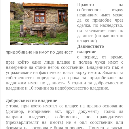
Правото на
собственост върху
недвижим имот може
да се придобие чрез
сделка, по наследство,
по завещание или по
давност (по давностно
владение).
Давностното
владение
придобиване на имот по давност
е период от време,
през който едно лице владее и ползва чужд имот с
намерение да стане негов собственик. Владението пък е
упражняване на фактическа власт върху имота. Законът за
собствеността определя два срока за придобиване на
недвижим имот по давност– 5 години за добросъвестно
владение и 10 години за недобросъвестно владение.
Добросъвестно владение
е това, при което имотът се владее на правно основание
(договор, нотариален акт, друг документ), годно да
направи владелеца собственик, но праводателят
(прехвърлителят на имота) не е бил собственик или
формата на договора е била опорочена. Пример за такъв