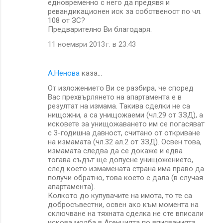
едновременно с него да предявя и
ревандикационен иск за собственост по чл.
108 от ЗС?
Предварително Ви благодаря.
11 ноември 2013 г. в 23:43
А.Ненова
каза…
От изложението Ви се разбира, че според
Вас прехвърлянето на апартамента е в
резултат на измама. Taкива сделки не са
нищожни, а са унищожаеми (чл.29 от ЗЗД), а
исковете за унищожаването им се погасяват
с 3-годишна давност, считано от откриване
на измамата (чл.32 ал.2 от ЗЗД). Освен това,
измамата следва да се докаже и едва
тогава съдът ще допусне унищожението,
след което измамената страна има право да
получи обратно, това което е дала (в случая
апартамента).
Колкото до купувачите на имота, то те са
добросъвестни, освен ако към момента на
сключване на тяхната сделка не сте вписали
искова молба в Агенцията по вписванията.