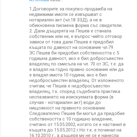
1.Договорите за покупко-продажба на
недвижими имоти се извършват с
нотариален акт (чл.18 ЗЗД), а не в
обикновена писмена форма със свидетели.
2. Дали дъщерята на Пешев е станала
собственик или не, е въпрос чийто отговор
зависи от това дали Пешев е придобил
къщата по давност на основание чл.79
ЗС.Пешев би придобил собствеността с 5
годишна давност, ако е бил добросъвестен
владелец по смисъла на чл. 70 от ЗС, т.е. да
е владял на годно правно основание или да
е владял имота 10 години, ако е бил
недобросъвестен владелец. От изложеното
считам, че Пешев е недобросъвестен
владелец, т.к. според съдебната практика
неспазването на изискуемата форма (в
случая - нотариален акт) води до
нищожност на правното основание.
Следователно Пешев би могъл да придобие
собствеността с 10 годишно владение,
считано от 15.05.2002, когато се е настанил в
къщата до 15.05.2012 г.Но т.к. е починал на
16.10.2010 г., а дъщеря му не се е нанесла