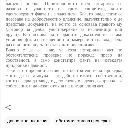
данъчна оценка. Производството пред нотариуса се
развива с участието на трима свидетели, които
удостоверяват факта на владението. Когато владелецът се
позовава на добросъвестно владение, задължително е да
представи документа, на който се основава правото му
(договор за делба, удостоверение за наследници или
други). Въз основа на събраните доказателства и ако
установи факта на владението и намерението на владелеца
да свои, нотариусът съставя нотариалния акт.
Важно е да се знае, че този нотариален акт по
обстоятелствена проверка не поражда право на
собственост, а само констатира факта на изтеклата
придобивна давност.
Такива нотариални актове по обстоятелствена проверка
могат да се атакуват от действителните собственици,
които следва да заведат дело срещу владелеца –признат за
собственик и да искат отмяна на нотариалния акт.
давностно владение
обстоятелствена проверка