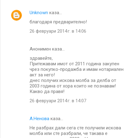
Unknown
каза…
благодаря предварително!
26 февруари 2014 г. в 14:06
Анонимен каза…
здравейте,
Притежавам имот от 2011 година закупен
чрез покупко-продажба и имам нотариален
акт за него!
днес получих искова молба за делба от
2003 година от хора които не познавам!
Какво да правя!
26 февруари 2014 г. в 14:07
A.Ненова
каза…
Не разбрах дали сега сте получили искова
молба или сте разбрали, че такава е