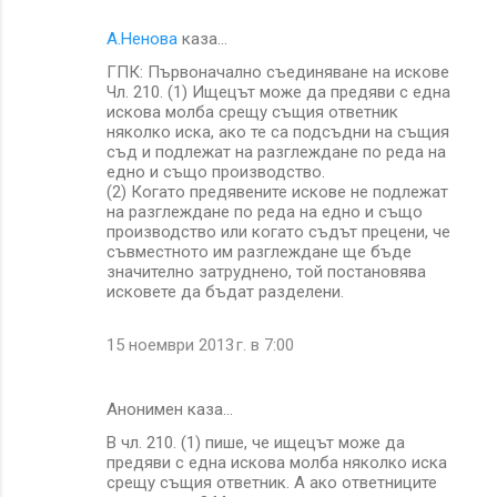
А.Ненова
каза…
ГПК: Първоначално съединяване на искове
Чл. 210. (1) Ищецът може да предяви с една
искова молба срещу същия ответник
няколко иска, ако те са подсъдни на същия
съд и подлежат на разглеждане по реда на
едно и също производство.
(2) Когато предявените искове не подлежат
на разглеждане по реда на едно и също
производство или когато съдът прецени, че
съвместното им разглеждане ще бъде
значително затруднено, той постановява
исковете да бъдат разделени.
15 ноември 2013 г. в 7:00
Анонимен каза…
В чл. 210. (1) пише, че ищецът може да
предяви с една искова молба няколко иска
срещу същия ответник. А ако ответниците