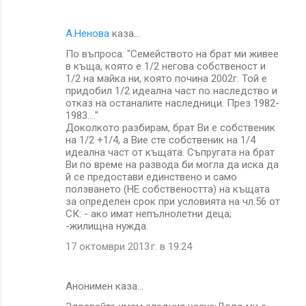
А.Ненова
каза…
По въпроса: "Семейството на брат ми живее
в къща, която е 1/2 негова собственост и
1/2 на майка ни, която почина 2002г. Той е
придобил 1/2 идеална част по наследство и
отказ на останалите наследници. През 1982-
1983...."
Доколкото разбирам, брат Ви е собственик
на 1/2 +1/4, а Вие сте собственик на 1/4
идеална част от къщата. Съпругата на брат
Ви по време на развода би могла да иска да
й се предостави единствено и само
ползването (НЕ собствеността) на къщата
за определен срок при условията на чл.56 от
СК: - ако имат непълнолетни деца;
-жилищна нужда.
17 октомври 2013 г. в 19:24
Анонимен каза…