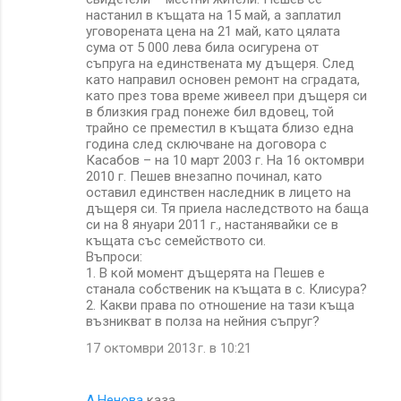
настанил в къщата на 15 май, а заплатил
уговорената цена на 21 май, като цялата
сума от 5 000 лева била осигурена от
съпруга на единствената му дъщеря. След
като направил основен ремонт на сградата,
като през това време живеел при дъщеря си
в близкия град понеже бил вдовец, той
трайно се преместил в къщата близо една
година след сключване на договора с
Касабов – на 10 март 2003 г. На 16 октомври
2010 г. Пешев внезапно починал, като
оставил единствен наследник в лицето на
дъщеря си. Тя приела наследството на баща
си на 8 януари 2011 г., настанявайки се в
къщата със семейството си.
Въпроси:
1. В кой момент дъщерята на Пешев е
станала собственик на къщата в с. Клисура?
2. Какви права по отношение на тази къща
възникват в полза на нейния съпруг?
17 октомври 2013 г. в 10:21
А.Ненова
каза…