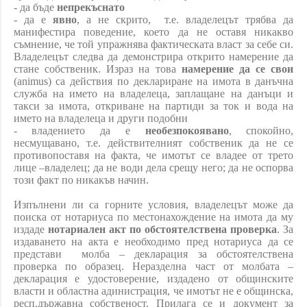
- да бъде
непрекъснато
- да е
явно
, а не скрито,
т.е.
владелецът трябва да
манифестира поведение, което да не оставя никакво
съмнение, че той упражнява фактическата власт за себе си.
Владелецът следва да демонстрира открито намерение да
стане собственик. Израз на това
намерение да се свои
(
animus)
са действия по деклариране на имота в данъчна
служба на името на владелеца, заплащане на данъци и
такси за имота, откриване на партиди за ток и вода на
името на владелеца и други подобни
- владението да е
необезпокоявано
, спокойно,
несмущавано, т.е. действителният собственик да не се
противопоставя на факта, че имотът се владее от трето
лице –владелец; да не води дела срещу него; да не оспорва
този факт по никакъв начин.
Изпълнени ли са горните условия, владелецът може да
поиска от нотариуса по местонахождение на имота да му
издаде
нотариален акт по обстоятелствена проверка
. За
издаването на акта е необходимо пред нотариуса да се
представи
молба – декларация за обстоятелствена
проверка по образец. Неразделна част от молбата –
декларация е удостоверение, издадено от общинските
власти и областна адинистрация, че имотът не е общинска,
респ.държавна собственост. Прилага се и документ за