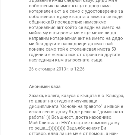
Здравейте имам следния казус:Дядо ми е
собственик на имот къща с двор няма
нотариален акт а е само с удостоверение за
собственост вурху къщата а земята се води
общинска.В последствие намерихме
нотариалния акт който се води на името на
майка му и въпросът ми е ще може ли да
направим нотариалния акт на името на дядо
ми без другите наследници да имат пай
понеже само той е стопанисвал имота 50
години и е нямало иск от страна на другите
наследници към въпросната къща
26 октомври 2013 г. в 12:26
Анонимен каза…
Хахаха, колега, казуса с къщата в с. Клисура,
го дават на студенти изучаващи
дисциплината "Основи на правото" и някой е
искал лесно да му бъде решена "домашната
работа" :)) Всъщност, доста находчиво.
Мой близък от НБУ също ме помоли да му
го реша...:))))))))))) Задълбоченият Ви
отговор, едва ли ще му е от помощ, а най-