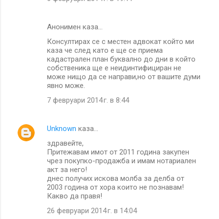
Анонимен каза…
Консултирах се с местен адвокат който ми
каза че след като е ще се приема
кадастрален план буквално до дни в който
собственика ще е неидинтифициран не
може нищо да се направи,но от вашите думи
явно може.
7 февруари 2014 г. в 8:44
Unknown
каза…
здравейте,
Притежавам имот от 2011 година закупен
чрез покупко-продажба и имам нотариален
акт за него!
днес получих искова молба за делба от
2003 година от хора които не познавам!
Какво да правя!
26 февруари 2014 г. в 14:04