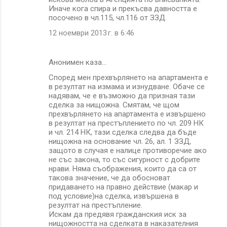
Иначе кога спира и прекъсва давността е
посочено в чл.115, чл.116 от ЗЗД.
12 ноември 2013 г. в 6:46
Анонимен каза…
Според мен прехвърлянето на апартамента е
в резултат на измама и изнудване. Обаче се
надявам, че е възможно да призная тази
сделка за нищожна. Смятам, че щом
прехвърлянето на апартамента е извършено
в резултат на престъплението по чл. 209 НК
и чл. 214 НК, тази сделка следва да бъде
нищожна на основание чл. 26, ал. 1 ЗЗД,
защото в случая е налице противоречие ако
не със закона, то със сигурност с добрите
нрави. Няма съображения, които да са от
такова значение, че да обосноват
придаването на правно действие (макар и
под условие)на сделка, извършена в
резултат на престъпление.
Искам да предявя гражданския иск за
нищожността на сделката в наказателния