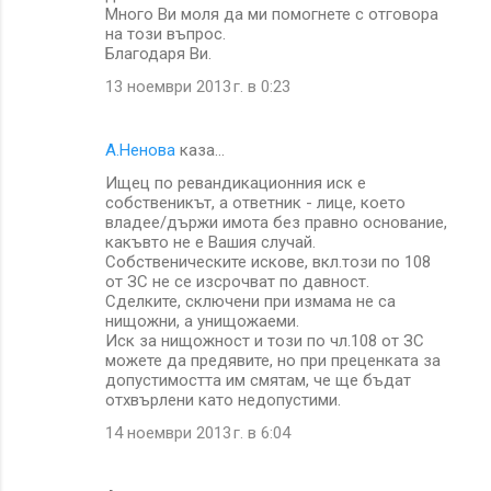
Много Ви моля да ми помогнете с отговора
на този въпрос.
Благодаря Ви.
13 ноември 2013 г. в 0:23
А.Ненова
каза…
Ищец по ревандикационния иск е
собственикът, а ответник - лице, което
владее/държи имота без правно основание,
какъвто не е Вашия случай.
Собственическите искове, вкл.този по 108
от ЗС не се изсрочват по давност.
Сделките, сключени при измама не са
нищожни, а унищожаеми.
Иск за нищожност и този по чл.108 от ЗС
можете да предявите, но при преценката за
допустимостта им смятам, че ще бъдат
отхвърлени като недопустими.
14 ноември 2013 г. в 6:04