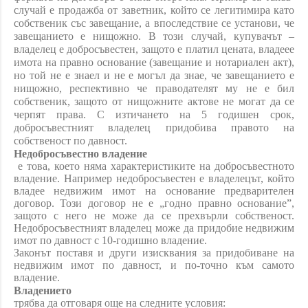
случай е продажба от заветник, който се легитимира като
собственик със завещание, а впоследствие се установи, че
завещанието е нищожно. В този случай, купувачът –
владелец е добросъвестен, защото е платил цената, владеее
имота на правно основание (завещание и нотариален акт),
но той не е знаел и не е могъл да знае, че завещанието е
нищожно, респективно че праводателят му не е бил
собственик, защото от нищожните актове не могат да се
черпят права. С изтичането на 5 годишен срок,
добросъвестният владелец придобива правото на
собственост по давност.
Недобросъвестно владение
е това, което няма характеристиките на добросъвестното
владение. Например недобросъвестен е владелецът, който
владее недвижим имот на основание предварителен
договор. Този договор не е „годно правно основание”,
защото с него не може да се прехвърли собственост.
Недобросъвестният владелец може да придобие недвижим
имот по давност с 10-годишно владение.
Законът поставя и други изисквания за придобиване на
недвижим имот по давност, и по-точно към самото
владение.
Владението
трябва да отговаря още на следните условия: