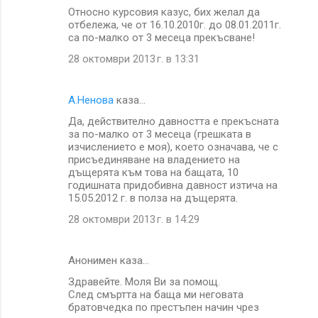
Относно курсовия казус, бих желал да
отбележа, че от 16.10.2010г. до 08.01.2011г.
са по-малко от 3 месеца прекъсване!
28 октомври 2013 г. в 13:31
А.Ненова
каза…
Да, действително давността е прекъсната
за по-малко от 3 месеца (грешката в
изчислението е моя), което означава, че с
присъединяване на владението на
дъщерята към това на бащата, 10
годишната придобивна давност изтича на
15.05.2012 г. в полза на дъщерята.
28 октомври 2013 г. в 14:29
Анонимен каза…
Здравейте. Моля Ви за помощ.
След смъртта на баща ми неговата
братовчедка по престъпен начин чрез