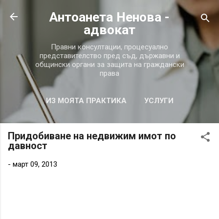
Пропускане към основното съдържание
Антоанета Ненова -
aдвокат
Правни консултации, процесуално
представителство пред съд, държавни и
общински органи за защита на граждански
права
ИЗ МОЯТА ПРАКТИКА
УСЛУГИ
ВЪПРОСИ И ОТГОВОРИ
ОЩЕ…
Придобиване на недвижим имот по
ЗА МЕН
давност
-
март 09, 2013