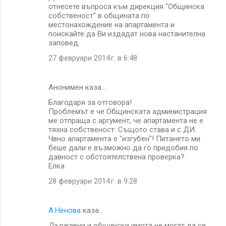
отнесете въпроса към дирекция "Общинска
собственост" в общината по
местонахождение на апартамента и
поискайте да Ви издадат нова настанителна
заповед.
27 февруари 2014 г. в 6:48
Анонимен каза…
Благодаря за отговора!
Проблемът е че Общинската администрация
ме отпраща с аргумент, че апартамента не е
тяхна собственост. Същото става и с ДИ.
Чвно апартамента е "изгубен"! Питането ми
беше дали е възможно да го придобия по
давност с обстоятелствена проверка?
Елка
28 февруари 2014 г. в 9:28
A.Ненова
каза…
Държавни и общински имота не могат да се