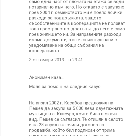
само една част от плочата на етажа се води
нотариално към него. Но откакто е закупено
през 2004 г. семейството ми е поело всички
разходи за поддръжката, защото
съсобствениците в кооперацията не ползват
това пространство. достъпът до него е само
през жилището ни. За направените разходи
имаме документи, а и те са извършвани с
уведомяване на общи събрания на
кооперацията.
3 октомври 2013 г. в 23:41
Анонимен каза…
Моля за помощ на следния казус .
На април 2002 г. Касабов предложил на
Пешев да закупи за 5 000 лева двуетажната
му къща в с. Клисура, която била в окаян
вид. Пешев се съгласил. Те отишли в селото
и на 28 април сключили договор за
продажба, който бил подписан от трима
свидетели – местни жители. Пешев се