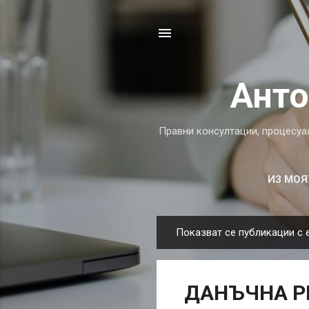
Анто
Правни консултации, процесуа
ИЗ МОЯ
Показват се публикации с 
П
у
б
ДАНЪЧНА Р
л