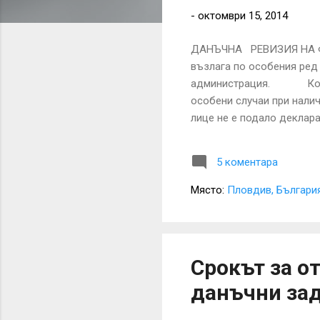
и
-
октомври 15, 2014
к
а
ДАНЪЧНА РЕВИЗИЯ НА Ф
ц
възлага по особения ред 
и
администрация. Кога с
и
особени случаи при налич
лице не е подало деклара
доходи; 3. В счетоводств
съдържание; 4. Липсва сч
5 коментара
необходими за установява
Място:
Пловдив, Българи
Срокът за о
данъчни зад