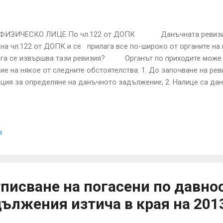
ИЗИЧЕСКО ЛИЦЕ По чл.122 от ДОПК Данъчната ревизия н
на чл.122 от ДОПК и се прилага все по-широко от органите на
е извършва тази ревизия? Органът по приходите може д
ие на някое от следните обстоятелства: 1. До започване на ре
ция за определяне на данъчното задължение; 2. Налице са дан
ото на ревизираното лице са използвани неистински или докум
етоводна отчетност; 5. Необходимите документи липсват или са
не на данъчната основа, не могат да бъдат получени от лицето,
я
тписване на погасени по давно
ължения изтича в края на 2013