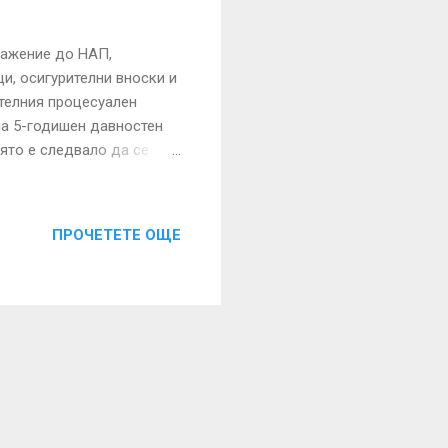
зражение до НАП,
и, осигурителни вноски и
ителния процесуален
на 5-годишен давностен
оято е следвало да се
зи данъчни задължения,
им дали имаме погасени по
 на задължения може да
ПРОЧЕТЕТЕ ОЩЕ
П или да се извърши
задължения и плащания
свен дълговете за данъци