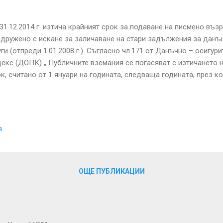
31.12.2014 г. изтича крайният срок за подаване на писмено въ
дружено с искане за заличаване на стари задължения за данъц
ги (отпреди 1.01.2008 г.). Съгласно чл.171 от Данъчно – осигур
екс (ДОПК) „ Публичните вземания се погасяват с изтичането 
к, считано от 1 януари на годината, следваща годината, през к
ти публичното задължение” . Това означава, че са погасени те
то са възникнали до 31.12.2007 г. включително. Как да провер
вност данъчни задължения? За проверка за наличие или липса
поиска писмена справка по чл.87 ал.6 от ДОПК в офисите на НА
я
ектронна справка в сайта на НАП. Справките показват всички 
данъчно-осигурителната сметка на фирми и физически лица. О
сигурителни вноски, се получава и информаци...
ОЩЕ ПУБЛИКАЦИИ