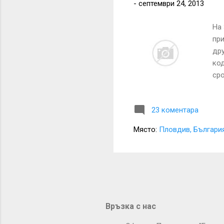
-
септември 24, 2013
На 
при
дру
код
сро
пла
кои
23 коментара
да
се 
Място:
Пловдив, Българи
ел
по 
и о
Връзка с нас