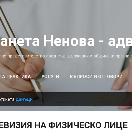
Пропускане към основното съдържание
анета Ненова - aд
лно представителство пред съд, държавни и общински органи 
ТА ПРАКТИКА
УСЛУГИ
ВЪПРОСИ И ОТГОВОРИ
етикета
данъци
ЕВИЗИЯ НА ФИЗИЧЕСКО ЛИЦЕ