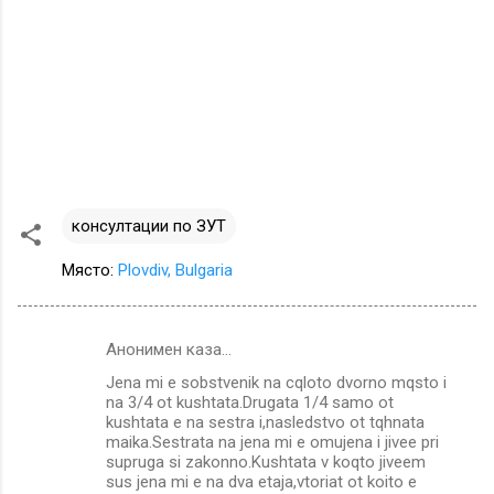
консултации по ЗУТ
Място:
Plovdiv, Bulgaria
Анонимен каза…
К
Jena mi e sobstvenik na cqloto dvorno mqsto i
о
na 3/4 ot kushtata.Drugata 1/4 samo ot
м
kushtata e na sestra i,nasledstvo ot tqhnata
maika.Sestrata na jena mi e omujena i jivee pri
е
supruga si zakonno.Kushtata v koqto jiveem
sus jena mi e na dva etaja,vtoriat ot koito e
н