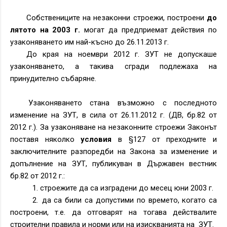
Собствениците на незаконни строежи, построени
до
лятото на 2003 г.
могат да предприемат действия по
узаконяването им най-късно до 26.11.2013 г.
До края на ноември 2012 г. ЗУТ не допускаше
узаконяването, а такива сгради подлежаха на
принудително събаряне.
Узаконяването стана възможно с последното
изменение на ЗУТ, в сила от 26.11.2012 г. (ДВ, бр.82 от
2012 г.). За узаконяване на незаконните строежи Законът
поставя няколко
условия
в §127 от преходните и
заключителните разпоредби на Закона за изменение и
допълнение на ЗУТ, публикуван в Държавен вестник
бр.82 от 2012 г.:
1.
строежите да са изградени до месец юни 2003 г.
2.
да са били са допустими по времето, когато са
построени, т.е. да отговарят на тогава действалите
строителни правила и норми или на изискванията на
ЗУТ.