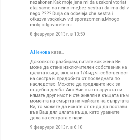
nezakonen.Kak moje jena mi da uzakoni vtoriat
т
etaj samo na neino ime,bez sestra i da ima dql v
nego ????.Durja da odbeleja che sestra i
а
otkazva vsqkakuv vid sporazomenia.Mnogo
р
molq odgovorete mi
и
8 февруари 2013 г. в 13:50
A.Ненова
каза…
Доколкото разбирам, питате как жена Ви
може да стане изключителен собственик на
цялата къща, вкл. и на 1/4 ид.ч.-собственост
на сестра й, придобита от последната по
наследство. Можете да предявите иск за
съдебна делба. Ако Вие със съпругата си
нямате друг имот и сте живяли в къщата към
момента на смъртта на майката на съпругата
Ви, то можете да искате от съда да постави
във Ваш дял цялата къща, като уравните
дела на сестрата с пари.
9 февруари 2013 г. в 6:10