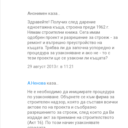
Анонимен каза…
Здравейте! Получих след дарение
едноетажна къща, строена преди 1962 г.
Нямам строителни книжа. Сега имам
одобрен проект и разрешение за строеж - за
ремонт и вътрешно преустройство на
къщата. Трябва ли да започна успоредно и
процедура за узаконяване и ако не - то с
тези проекти ще се узакони ли къщата?
29 август 2013 г. в 11:21
А.Ненова
каза…
Не е необходимо да инициирате процедура
по узаконяване. Обърнете се към фирма за
строителен надзор, която да съставя всички
актове по на проекта и съобразно
разрешението за строеж, след което да Ви
издаде акт за приемане на строителството
(Акт 16). По този начин узаконявате
сградата.