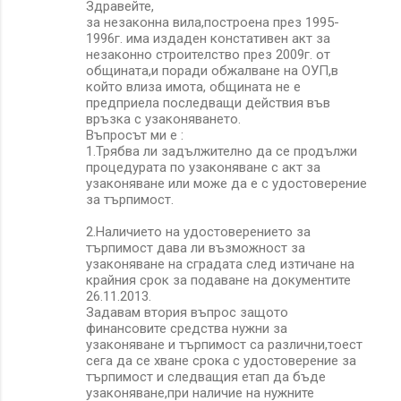
Здравейте,
за незаконна вила,построена през 1995-
1996г. има издаден констативен акт за
незаконно строителство през 2009г. от
общината,и поради обжалване на ОУП,в
който влиза имота, общината не е
предприела последващи действия във
връзка с узаконяването.
Въпросът ми е :
1.Трябва ли задължително да се продължи
процедурата по узаконяване с акт за
узаконяване или може да е с удостоверение
за търпимост.
2.Наличието на удостоверението за
търпимост дава ли възможност за
узаконяване на сградата след изтичане на
крайния срок за подаване на документите
26.11.2013.
Задавам втория въпрос защото
финансовите средства нужни за
узаконяване и търпимост са различни,тоест
сега да се хване срока с удостоверение за
търпимост и следващия етап да бъде
узаконяване,при наличие на нужните