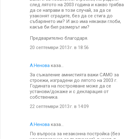
след лятото на 2003 година и какво трябва
да се направи в този случай, за да се
узаконят сградите, без да се стига до
събарянето им? И ако има някакви глоби,
какъв би бил размерът им?
Предварително благодаря.
20 септември 2013 г. в 18:56
А.Ненова
каза…
За съжаление амнистията важи САМО за
строежи, изградени до лятото на 2003 г.
Годината на построяване може да се
установи/докаже и с декларация от
собственика.
22 септември 2013 г. в 14:09
А.Ненова
каза…
По въпроса за незаконна постройка (без