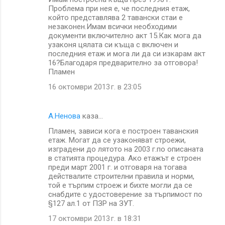
Проблема при нея е, че последния етаж,
който представлява 2 тавански стаи е
незаконен.Имам всички необходими
документи включително акт 15.Как мога да
узаконя цялата си къща с включен и
последния етаж и мога ли да си изкарам акт
16?Благодаря предварително за отговора!
Пламен
16 октомври 2013 г. в 23:05
А.Ненова
каза…
Пламен, зависи кога е построен таванския
етаж. Могат да се узаконяват строежи,
изградени до лятото на 2003 г.по описаната
в статията процедура. Ако етажът е строен
преди март 2001 г. и отговаря на тогава
действалите строителни правила и норми,
той е търпим строеж и бихте могли да се
снабдите с удостоверение за търпимост по
§127 ал.1 от ПЗР на ЗУТ.
17 октомври 2013 г. в 18:31