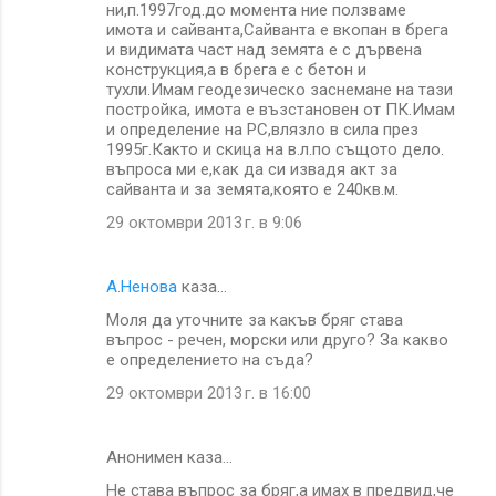
ни,п.1997год.до момента ние ползваме
имота и сайванта,Сайванта е вкопан в брега
и видимата част над земята е с дървена
конструкция,а в брега е с бетон и
тухли.Имам геодезическо заснемане на тази
постройка, имота е възстановен от ПК.Имам
и определение на РС,влязло в сила през
1995г.Както и скица на в.л.по същото дело.
въпроса ми е,как да си извадя акт за
сайванта и за земята,която е 240кв.м.
29 октомври 2013 г. в 9:06
А.Ненова
каза…
Moля да уточните за какъв бряг става
въпрос - речен, морски или друго? За какво
е определението на съда?
29 октомври 2013 г. в 16:00
Анонимен каза…
Не става въпрос за бряг,а имах в предвид,че