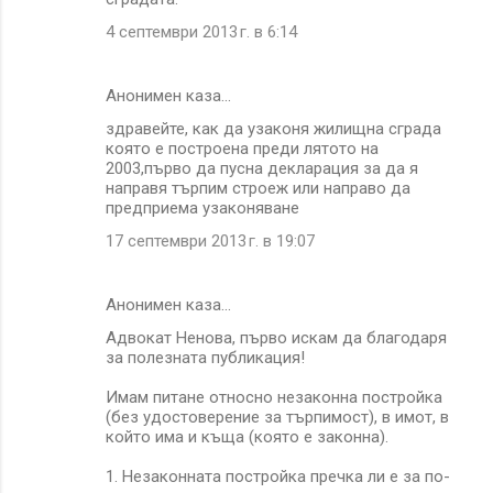
4 септември 2013 г. в 6:14
Анонимен каза…
здравейте, как да узаконя жилищна сграда
която е построена преди лятото на
2003,първо да пусна декларация за да я
направя търпим строеж или направо да
предприема узаконяване
17 септември 2013 г. в 19:07
Анонимен каза…
Адвокат Ненова, първо искам да благодаря
за полезната публикация!
Имам питане относно незаконна постройка
(без удостоверение за търпимост), в имот, в
който има и къща (която е законна).
1. Незаконната постройка пречка ли е за по-