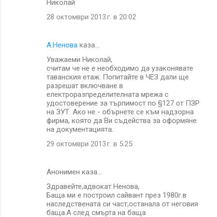
Николай
28 октомври 2013 г. в 20:02
А.Ненова
каза…
Уважаеми Николай,
считам че не е необходимо да узаконявате
таванския етаж. Попитайте в ЧЕЗ дали ще
разрешат включване в
електроразпределителната мрежа с
удостоверение за търпимост по §127 от ПЗР
на ЗУТ. Ако не - обърнете се към надзорна
фирма, която да Ви съдейства за оформяне
на документацията.
29 октомври 2013 г. в 5:25
Анонимен каза…
Здравейте,адвокат Ненова,
Баща ми е построил сайвант през 1980г.в
наследствената си част,останала от неговия
баща.А след смърта на баща