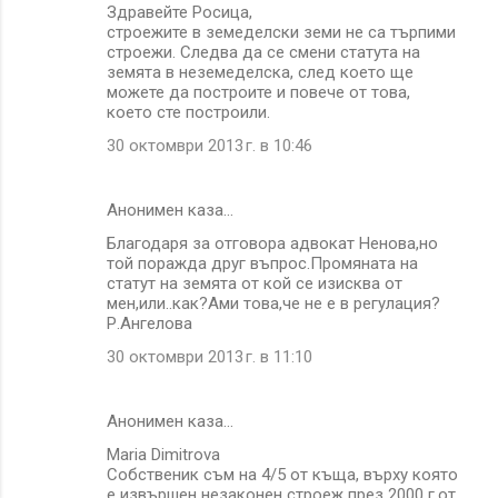
Здравейте Росица,
строежите в земеделски земи не са търпими
строежи. Следва да се смени статута на
земята в неземеделска, след което ще
можете да построите и повече от това,
което сте построили.
30 октомври 2013 г. в 10:46
Анонимен каза…
Благодаря за отговора адвокат Ненова,но
той поражда друг въпрос.Промяната на
статут на земята от кой се изисква от
мен,или..как?Ами това,че не е в регулация?
Р.Ангелова
30 октомври 2013 г. в 11:10
Анонимен каза…
Maria Dimitrova
Собственик съм на 4/5 от къща, върху която
е извършен незаконен строеж през 2000 г.от