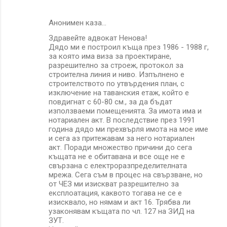
Анонимен каза…
Здравейте адвокат Ненова!
Дядо ми е построил къща през 1986 - 1988 г,
за която има виза за проектиране,
разрешително за строеж, протокол за
строителна линия и ниво. Изпълнено е
строителството по утвърдения план, с
изключение на таванския етаж, който е
повдигнат с 60-80 см., за да бъдат
използваеми помещенията. За имота има и
нотариален акт. В последствие през 1991
година дядо ми прехвърля имота на мое име
и сега аз притежавам за него нотариален
акт. Поради множество причини до сега
къщата не е обитавана и все още не е
свързана с електроразпределителната
мрежа. Сега съм в процес на свързване, но
от ЧЕЗ ми изискват разрешително за
експлоатация, каквото тогава не се е
изисквало, но нямам и акт 16. Трябва ли
узаконявам къщата по чл. 127 на ЗИД на
ЗУТ.