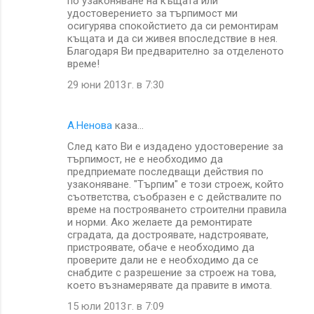
по узаконяване на къщата или
удостоверението за търпимост ми
осигурява спокойстието да си ремонтирам
къщата и да си живея впоследствие в нея.
Благодаря Ви предварително за отделеното
време!
29 юни 2013 г. в 7:30
A.Ненова
каза…
След като Ви е издадено удостоверение за
търпимост, не е необходимо да
предприемате последващи действия по
узаконяване. "Търпим" е този строеж, който
съответства, съобразен е с действалите по
време на построяването строителни правила
и норми. Ако желаете да ремонтирате
сградата, да достроявате, надстроявате,
пристроявате, обаче е необходимо да
проверите дали не е необходимо да се
снабдите с разрешение за строеж на това,
което възнамерявате да правите в имота.
15 юли 2013 г. в 7:09