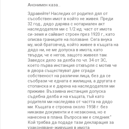
Анонимен каза…
Здравейте! Наследих от родител дял от
съсобствен имот в който не живея. Преди
32 год., дядо дарява с нотариален акт
наследодателя ми с 1/2 ид. част от имота
си-земя и сайвант строен през 1920 г., като
описва границите на ползване. Сега внука
му, мой братовчед, който живее в къщата на
дядо ни, не ме допуска в имота, като
твърди, че е негов, защото живеел там.
Заведох дело за делба по чл. 34 от ЗС,
което първа инстанция отхвърля с мотив че
в двора съществуват две сгради
собственост на различни лица, без да се
съобрази че едната е жилищна, а другата е
стопанска и е дарена на наследодателя ми
приживе. Въззивна инстанция допуска
съдебна делба и на къщата, тъй като
родителя ми наследява от частта на дядо
ми. Къщата е строена около 1958 г. без
никакви документи и е незаконна, но е
нанесена в плана. Въпроса ми е следния:"
Кой трябва да подаде тази декларация за
узаконяване-живущия в имота