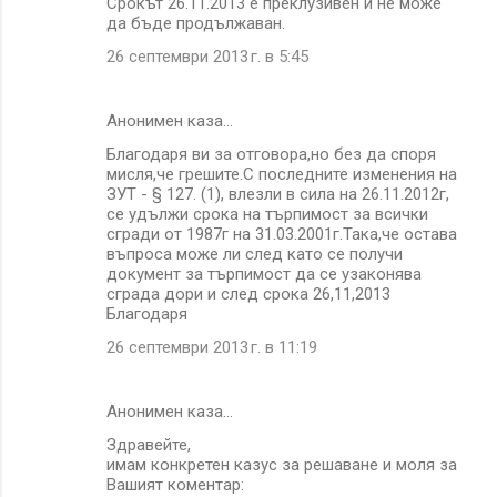
Срокът 26.11.2013 е преклузивен и не може
да бъде продължаван.
26 септември 2013 г. в 5:45
Анонимен каза…
Благодаря ви за отговора,но без да споря
мисля,че грешите.С последните изменения на
ЗУТ - § 127. (1), влезли в сила на 26.11.2012г,
се удължи срока на търпимост за всички
сгради от 1987г на 31.03.2001г.Така,че остава
въпроса може ли след като се получи
документ за търпимост да се узаконява
сграда дори и след срока 26,11,2013
Благодаря
26 септември 2013 г. в 11:19
Анонимен каза…
Здравейте,
имам конкретен казус за решаване и моля за
Вашият коментар: