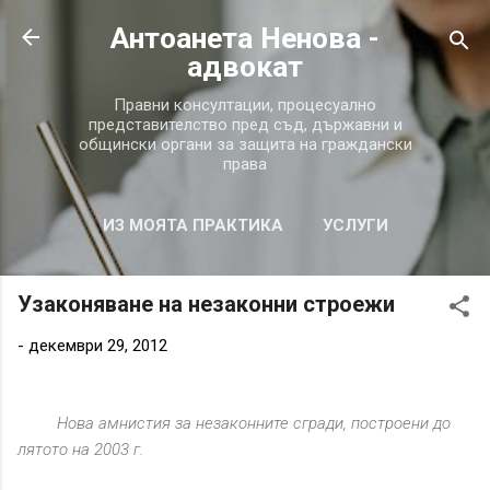
Пропускане към основното съдържание
Антоанета Ненова -
aдвокат
Правни консултации, процесуално
представителство пред съд, държавни и
общински органи за защита на граждански
права
ИЗ МОЯТА ПРАКТИКА
УСЛУГИ
ВЪПРОСИ И ОТГОВОРИ
ОЩЕ…
Узаконяване на незаконни строежи
ЗА МЕН
-
декември 29, 2012
Нова амнистия за незаконните сгради, построени до
лятото на 2003 г.