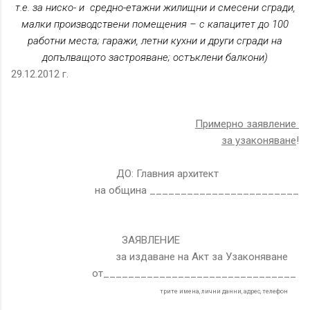
т.е. за ниско- и
средно-етажни жилищни и смесени сгради,
малки производствени помещения – с капацитет до 100
работни места; гаражи, летни кухни и други сгради на
допълващото застрояване; остъклени балкони)
29.12.2012 г.
Примерно заявление
за узаконяване
!
ДО: Главния архитект
на община ________________________
ЗАЯВЛЕНИЕ
за издаване на Акт за Узаконяване
от_______________________________
трите имена, лични данни, адрес, телефон