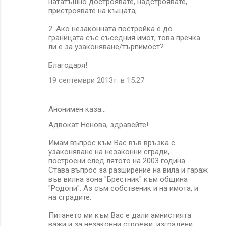
нататъшно достроявате, надстроявате,
пристроявате на къщата;
2. Ако незаконната постройка е до
границата със съседния имот, това пречка
ли е за узаконяване/търпимост?
Благодаря!
19 септември 2013 г. в 15:27
Анонимен каза…
Адвокат Ненова, здравейте!
Имам въпрос към Вас във връзка с
узаконяване на незаконни сгради,
построени след лятото на 2003 година.
Става въпрос за разширение на вила и гараж
във вилна зона "Брестник" към община
"Родопи". Аз съм собственик и на имота, и
на сградите.
Питането ми към Вас е дали амнистията
важи и за незаконни строежи, изградени