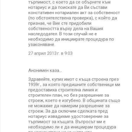
търпимост, с което да се обърнете към
нотариус и да поискате да Ви състави
констативен нотариален акт за собственост
(по обстоятелствена проверка), с който да
признае, че Вие сте придобили
собствеността върху дела на Вашия
наследодател. В този случай не е
необходимо да инициирате процедура по
узаконяване.
27 април 2013 г. в 9:03
Анонимен каза…
Здравейте, купих имот с къща строена през
1959г., за която предишните собственици ми
предоставиха строителна линия и
строителен план, но без разрешение за
строеж, което е изгубено. В общината също
не можахме да намерим разрешение за
строеж. За да сключим сделката пред
нотариус извадихме удостоверение за
търпимост за къщата. Въпросът ми е
необходимо ли е да инициирам процедура