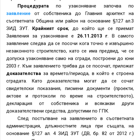
Процедурата
по узаконяване започва по
заявление
от собственика до Главния архитект на
съответната Община или район на основание §127 ал.3
ЗИД ЗУТ.
Крайният срок
, до който ще се приемат
Заявления за узаконяване е
26.11.2013 г
. В самото
заявление следва да се посочи кога точно е извършено
незаконното строителство, като се има предвид, че се
допуска узаконяване само на сгради, построени до юни
2003 г. Към заявлението трябва да се посочат, приложат
доказателства
за времето/периода, в който е строена
сградата. Като доказателства могат да се сочат
свидетелски показания, писмени документи (проекти,
актове и протоколи по време на строителството),
декларация от собственика и всякакви други
доказателствени средства, допустими по ГПК.
След постъпване на заявлението в съответната
администрация, длъжностните лица при същата, на
основание §127 ал. 4 ЗИД ЗУТ (ДВ,
бр. 82 от 2012 г.
)