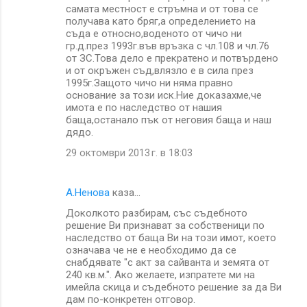
самата местност е стръмна и от това се
получава като бряг,а определението на
съда е относно,воденото от чичо ни
гр.д.през 1993г.във връзка с чл.108 и чл.76
от ЗС.Това дело е прекратено и потвърдено
и от окръжен съд,влязло е в сила през
1995г.Защото чичо ни няма правно
основание за този иск.Ние доказахме,че
имота е по наследство от нашия
баща,останало пък от неговия баща и наш
дядо.
29 октомври 2013 г. в 18:03
А.Ненова
каза…
Доколкото разбирам, със съдебното
решение Ви признават за собственици по
наследство от баща Ви на този имот, което
означава че не е необходимо да се
снабдявате "с акт за сайванта и земята от
240 кв.м.". Ако желаете, изпратете ми на
имейла скица и съдебното решение за да Ви
дам по-конкретен отговор.