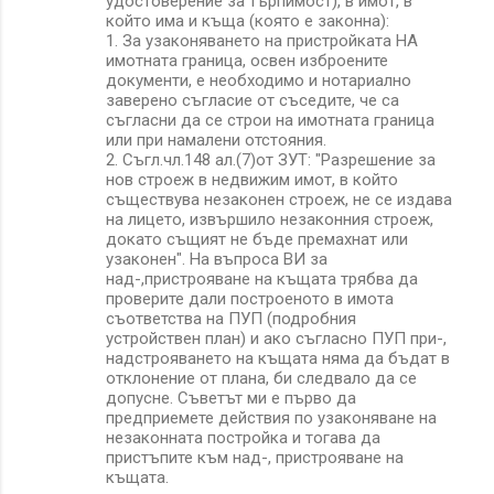
удостоверение за търпимост), в имот, в
който има и къща (която е законна):
1. За узаконяването на пристройката НА
имотната граница, освен изброените
документи, е необходимо и нотариално
заверено съгласие от съседите, че са
съгласни да се строи на имотната граница
или при намалени отстояния.
2. Съгл.чл.148 ал.(7)от ЗУТ: "Разрешение за
нов строеж в недвижим имот, в който
съществува незаконен строеж, не се издава
на лицето, извършило незаконния строеж,
докато същият не бъде премахнат или
узаконен". На въпроса ВИ за
над-,пристрояване на къщата трябва да
проверите дали построеното в имота
съответства на ПУП (подробния
устройствен план) и ако съгласно ПУП при-,
надстрояването на къщата няма да бъдат в
отклонение от плана, би следвало да се
допусне. Съветът ми е първо да
предприемете действия по узаконяване на
незаконната постройка и тогава да
пристъпите към над-, пристрояване на
къщата.