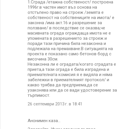
1.Сграда /етажна собственост/ построена
1996г.в частен имот въз основа на
отстъпено право на строеж /земята е
собственост на собствениците на имота/ е
законна /има акт.16 и разрешение за
ползване/ в последствие се оказва,че
масивната ограда ограждаща имота не е
упомената в разрешението за строеж и
поради тази причина била незаконна и
подлежала на премахване.В ситуацията на
проекта е показано само бетонов борд с
височина 30см.
Незаконна ли е оградата/когато сградата е
приета,а тази ограда е била изградена и
приемателната комисия я е видяла и няма
забележки в приемателният протокол/ и
какво трябва да предприема,да се
узаконява или да се вади удостоверение за
търпимост.
26 септември 2013 г. в 18:41
Анонимен каза…