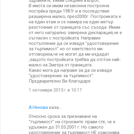
Здравейте, Имам следния въпрос.
В имота си имам незаконна построена
пострйка преди 1987г и в последствие
разширена малко, през2000г. Построиката е
на един етаж и се намира на един метър
разстояние от границата със съседа. Имам
от него натурално заверена декларация,че е
съгласен с постройката. Направих
постъпление да си извадя "удостоверение
за търпимост" но от кметството ми
отговориха,че не могат да ми издадат
,защото постройката трябва да отстои най-
малко на 2метра от границата .
Какво мога да направя за да си извадя
"удостоверение за търпимост".
Предварително Ви благодаря
1 октомври 2013 г. в 10:17
А.Ненова
каза…
Относно срока за признаване на
"търпимост" на строежите: прави сте, че е
удължен до 31.03.2001 г. Но самото
удостоверение за търпимост НЕ узаконява