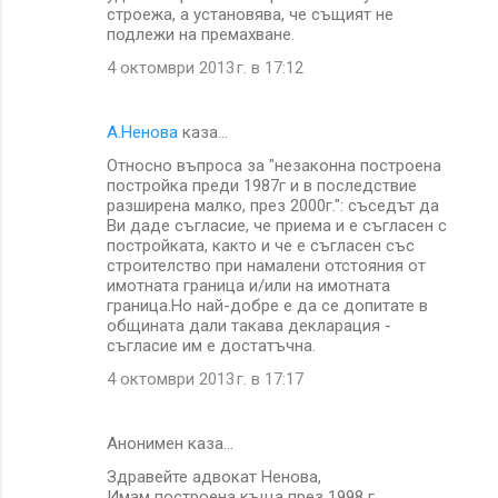
строежа, а установява, че същият не
подлежи на премахване.
4 октомври 2013 г. в 17:12
А.Ненова
каза…
Относно въпроса за "незаконна построена
постройка преди 1987г и в последствие
разширена малко, през 2000г.": съседът да
Ви даде съгласие, че приема и е съгласен с
постройката, както и че е съгласен със
строителство при намалени отстояния от
имотната граница и/или на имотната
граница.Но най-добре е да се допитате в
общината дали такава декларация -
съгласие им е достатъчна.
4 октомври 2013 г. в 17:17
Анонимен каза…
Здравейте адвокат Ненова,
Имам построена къща през 1998 г.