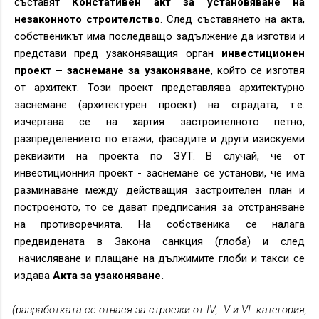
съставят
Констативен акт за установяване на
незаконното строителство
. След съставянето на акта,
собственикът има последващо задължение да изготви и
представи пред узаконяващия орган
инвестиционен
проект – заснемане за узаконяване
, който се изготвя
от архитект. Този проект представлява архитектурно
заснемане (архитектурен проект) на сградата, т.е.
изчертава се на хартия застроителното петно,
разпределението по етажи, фасадите и други изискуеми
реквизити на проекта по ЗУТ. В случай, че от
инвестиционния проект - заснемане се установи, че има
разминаване между действащия застроителен план и
построеното, то се дават предписания за отстраняване
на противоречията. На собственика се налага
предвидената в Закона санкция (глоба) и след
начисляване и плащане на дължимите глоби и такси се
издава
Акта за узаконяване.
(разработката се отнася за строежи от
IV
,
V
и
VI
категория,