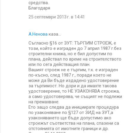
средства.
Благодаря
25 септември 2013 г. в 14:41
А.Ненова
каза…
Съгласно §16 от ЗУТ: TЪРПИМ СТРОЕЖ, е
този, който е изграден до 7 април 1987 г.без
строителни книжа, но е бил допустим по
плана, действал по време на строителството
или по сега действащия план.
Вашият строеж не е търпим, т.к. е изграден
по-късно, след 1987 г., поради което не
може да Ви бъде издадено удостоверение
за търпимост. Но дори и да имахте такова
удостоверение, то НЕ УЗАКОНЯВА строежа,
а само удостоверява, че същият не подлежи
на премахване.
Ето защо следва да инициирате процедура
по узаконяване по §127 от ЗИД на ЗУТ,а
узаконяването ще бъде допустимо ако
строежът съответства на плана, спазени са
отстоянията от имотните граници и др.