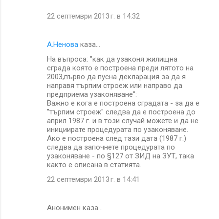
22 септември 2013 г. в 14:32
А.Ненова
каза…
Нa въпроса: "как да узаконя жилищна
сграда която е построена преди лятото на
2003,първо да пусна декларация за да я
направя търпим строеж или направо да
предприема узаконяване":
Важно е кога е построена сградата - за да е
"търпим строеж" следва да е построена до
април 1987 г. и в този случай можете и да не
инициирате процедурата по узаконяване.
Ако е построена след тази дата (1987 г.)
следва да започнете процедурата по
узаконяване - по §127 от ЗИД на ЗУТ, така
както е описана в статията.
22 септември 2013 г. в 14:41
Анонимен каза…