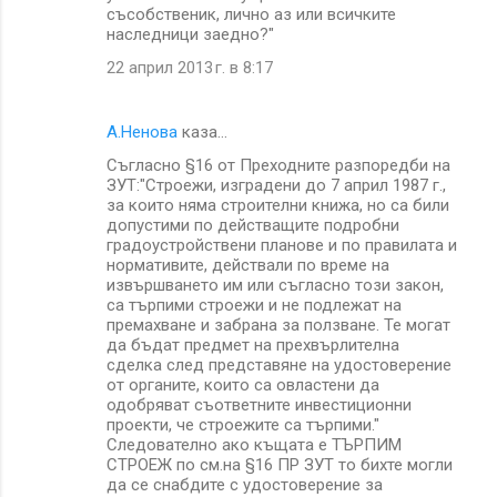
съсобственик, лично аз или всичките
наследници заедно?"
22 април 2013 г. в 8:17
А.Ненова
каза…
Съгласно §16 от Преходните разпоредби на
ЗУТ:"Строежи, изградени до 7 април 1987 г.,
за които няма строителни книжа, но са били
допустими по действащите подробни
градоустройствени планове и по правилата и
нормативите, действали по време на
извършването им или съгласно този закон,
са търпими строежи и не подлежат на
премахване и забрана за ползване. Те могат
да бъдат предмет на прехвърлителна
сделка след представяне на удостоверение
от органите, които са овластени да
одобряват съответните инвестиционни
проекти, че строежите са търпими."
Следователно ако къщата е ТЪРПИМ
СТРОЕЖ по см.на §16 ПР ЗУТ то бихте могли
да се снабдите с удостоверение за