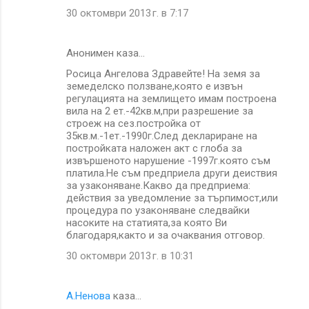
30 октомври 2013 г. в 7:17
Анонимен каза…
Росица Ангелова Здравейте! На земя за
земеделско ползване,която е извън
регулацията на землището имам построена
вила на 2 ет.-42кв.м,при разрешение за
строеж на сез.постройка от
35кв.м.-1ет.-1990г.След деклариране на
постройката наложен акт с глоба за
извършеното нарушение -1997г.която съм
платила.Не съм предприела други деиствия
за узаконяване.Какво да предприема:
действия за уведомление за търпимост,или
процедура по узаконяване следвайки
насоките на статията,за която Ви
благодаря,както и за очаквания отговор.
30 октомври 2013 г. в 10:31
А.Ненова
каза…