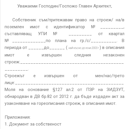
Уважаеми Господин/Госпожо Главен Архитект,
Собственик съм/притежавам право на строеж/ на/в
поземлен имот с идентификатор №_________,
съставляващ УПИ № _________ от квартал
№_____________по плана на гр./с/__________. В
периода от ______до______ (
) в описания
най-късно до юни 2003 г.
имот е извършен следния незаконен
строеж:________________________________________
_________.
Строежът е извършен от мен/нас/трето
лице:__________________________________________
Моля на основание §127 ал.2 от ПЗР на ЗИДЗУТ,
обнародван в ДВ бр.82 от 2012 г. да бъде издаден акт за
узаконяване на гореописания строеж, в описания имот.
Приложения:
1. Документ за собственост