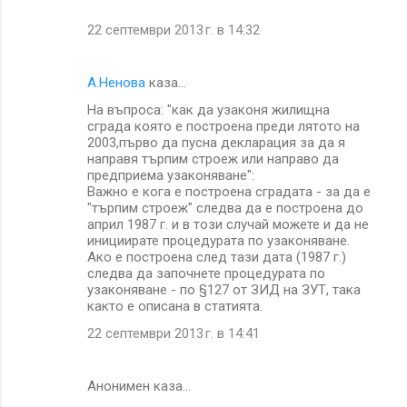
22 септември 2013 г. в 14:32
А.Ненова
каза…
Нa въпроса: "как да узаконя жилищна
сграда която е построена преди лятото на
2003,първо да пусна декларация за да я
направя търпим строеж или направо да
предприема узаконяване":
Важно е кога е построена сградата - за да е
"търпим строеж" следва да е построена до
април 1987 г. и в този случай можете и да не
инициирате процедурата по узаконяване.
Ако е построена след тази дата (1987 г.)
следва да започнете процедурата по
узаконяване - по §127 от ЗИД на ЗУТ, така
както е описана в статията.
22 септември 2013 г. в 14:41
Анонимен каза…