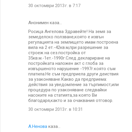
30 октомври 2013 г. в 7:17
Анонимен каза…
Росица Ангелова Здравейте! На земя за
земеделско ползване,която е извън
регулацията на землището имам построена
вила на 2 ет.-42кв.м,при разрешение за
строеж на сез.постройка от
35кв.м.-1ет.-1990г.След деклариране на
постройката наложен акт с глоба за
извършеното нарушение -1997г.която съм
платила.Не съм предприела други деиствия
за узаконяване.Какво да предприема:
действия за уведомление за търпимост,или
процедура по узаконяване следвайки
насоките на статията,за която Ви
благодаря,както и за очаквания отговор.
30 октомври 2013 г. в 10:31
А.Ненова
каза…