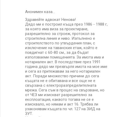
Анонимен каза…
Здравейте адвокат Ненова!
Дядо ми е построил къща през 1986 - 1988 г,
за която има виза за проектиране,
разрешително за строеж, протокол за
строителна линия и ниво. Изпълнено е
строителството по утвърдения план, с
изключение на таванския етаж, който е
повдигнат с 60-80 см., за да бъдат
използваеми помещенията. За имота има и
нотариален акт. В последствие през 1991
година дядо ми прехвърля имота на мое име
и сега аз притежавам за него нотариален
акт. Поради множество причини до сега
къщата не е обитавана и все още не е
свързана с електроразпределителната
мрежа. Сега съм в процес на свързване, но
от ЧЕЗ ми изискват разрешително за
експлоатация, каквото тогава не се е
изисквало, но нямам и акт 16. Трябва ли
узаконявам къщата по чл. 127 на ЗИД на
ЗУТ.