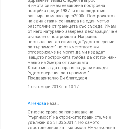
Здравейте, Имам следния въпрос.
В имота си имам незаконна построена
пострйка преди 1987г и в последствие
разширена малко, през2000г. Построиката е
на един етаж и се намира на един метър
разстояние от границата със съседа. Имам
от него натурално заверена декларация,че е
съгласен с постройката. Направих
постъпление да си извадя "удостоверение
за търпимост" но от кметството ми
отговориха,че не могат да ми издадат
,защото постройката трябва да отстои най-
малко на 2метра от границата .
Какво мога да направя за да си извадя
"удостоверение за търпимост".
Предварително Ви благодаря
1 октомври 2013 г. в 10:17
А.Ненова
каза…
Относно срока за признаване на
"търпимост" на строежите: прави сте, че е
удължен до 31.03.2001 г. Но самото
удостоверение за търпимост НЕ узаконява