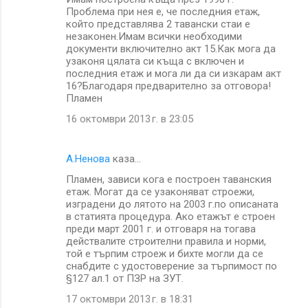
Проблема при нея е, че последния етаж,
който представлява 2 тавански стаи е
незаконен.Имам всички необходими
документи включително акт 15.Как мога да
узаконя цялата си къща с включен и
последния етаж и мога ли да си изкарам акт
16?Благодаря предварително за отговора!
Пламен
16 октомври 2013 г. в 23:05
А.Ненова
каза…
Пламен, зависи кога е построен таванския
етаж. Могат да се узаконяват строежи,
изградени до лятото на 2003 г.по описаната
в статията процедура. Ако етажът е строен
преди март 2001 г. и отговаря на тогава
действалите строителни правила и норми,
той е търпим строеж и бихте могли да се
снабдите с удостоверение за търпимост по
§127 ал.1 от ПЗР на ЗУТ.
17 октомври 2013 г. в 18:31