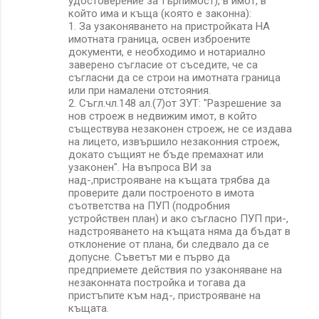
удостоверение за търпимост), в имот, в
който има и къща (която е законна):
1. За узаконяването на пристройката НА
имотната граница, освен изброените
документи, е необходимо и нотариално
заверено съгласие от съседите, че са
съгласни да се строи на имотната граница
или при намалени отстояния.
2. Съгл.чл.148 ал.(7)от ЗУТ: "Разрешение за
нов строеж в недвижим имот, в който
съществува незаконен строеж, не се издава
на лицето, извършило незаконния строеж,
докато същият не бъде премахнат или
узаконен". На въпроса ВИ за
над-,пристрояване на къщата трябва да
проверите дали построеното в имота
съответства на ПУП (подробния
устройствен план) и ако съгласно ПУП при-,
надстрояването на къщата няма да бъдат в
отклонение от плана, би следвало да се
допусне. Съветът ми е първо да
предприемете действия по узаконяване на
незаконната постройка и тогава да
пристъпите към над-, пристрояване на
къщата.