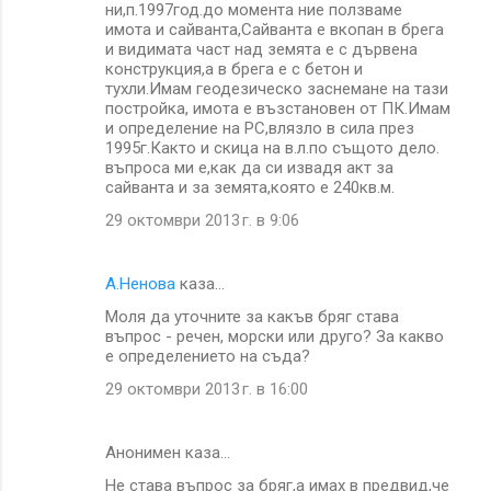
ни,п.1997год.до момента ние ползваме
имота и сайванта,Сайванта е вкопан в брега
и видимата част над земята е с дървена
конструкция,а в брега е с бетон и
тухли.Имам геодезическо заснемане на тази
постройка, имота е възстановен от ПК.Имам
и определение на РС,влязло в сила през
1995г.Както и скица на в.л.по същото дело.
въпроса ми е,как да си извадя акт за
сайванта и за земята,която е 240кв.м.
29 октомври 2013 г. в 9:06
А.Ненова
каза…
Moля да уточните за какъв бряг става
въпрос - речен, морски или друго? За какво
е определението на съда?
29 октомври 2013 г. в 16:00
Анонимен каза…
Не става въпрос за бряг,а имах в предвид,че