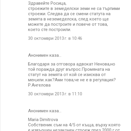
Здравейте Росица,
строежите в земеделски земи не са търпими
строежи. Следва да се смени статута на
земята в неземеделска, след което ще
можете да построите и повече от това,
което сте построили.
30 октомври 2013 г. в 10:46
Анонимен каза…
Благодаря за отговора адвокат Ненова,но
той поражда друг въпрос.Промяната на
статут на земята от кой се изисква от
мен,или..как?Ами това,че не е в регулация?
Р.Ангелова
30 октомври 2013 г. в 11:10
Анонимен каза…
Maria Dimitrova
Собственик съм на 4/5 от къща, върху която
е извършен незаконен строеж през 2000 г.от