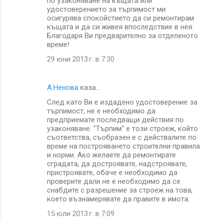
по узаконяване на къщата или
удостоверението за търпимост ми
осигурява спокойстието да си ремонтирам
къщата и да си живея впоследствие в нея.
Благодаря Ви предварително за отделеното
време!
29 юни 2013 г. в 7:30
A.Ненова
каза…
След като Ви е издадено удостоверение за
търпимост, не е необходимо да
предприемате последващи действия по
узаконяване. "Търпим" е този строеж, който
съответства, съобразен е с действалите по
време на построяването строителни правила
и норми. Ако желаете да ремонтирате
сградата, да достроявате, надстроявате,
пристроявате, обаче е необходимо да
проверите дали не е необходимо да се
снабдите с разрешение за строеж на това,
което възнамерявате да правите в имота.
15 юли 2013 г. в 7:09