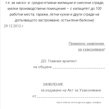
т.е. за ниско- и
средно-етажни жилищни и смесени сгради,
малки производствени помещения – с капацитет до 100
работни места; гаражи, летни кухни и други сгради на
допълващото застрояване; остъклени балкони)
29.12.2012 г.
Примерно заявление
за узаконяване
!
ДО: Главния архитект
на община ________________________
ЗАЯВЛЕНИЕ
за издаване на Акт за Узаконяване
от_______________________________
трите имена, лични данни, адрес, телефон