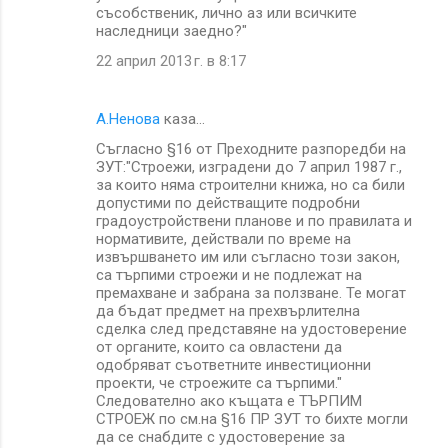
съсобственик, лично аз или всичките
наследници заедно?"
22 април 2013 г. в 8:17
А.Ненова
каза…
Съгласно §16 от Преходните разпоредби на
ЗУТ:"Строежи, изградени до 7 април 1987 г.,
за които няма строителни книжа, но са били
допустими по действащите подробни
градоустройствени планове и по правилата и
нормативите, действали по време на
извършването им или съгласно този закон,
са търпими строежи и не подлежат на
премахване и забрана за ползване. Те могат
да бъдат предмет на прехвърлителна
сделка след представяне на удостоверение
от органите, които са овластени да
одобряват съответните инвестиционни
проекти, че строежите са търпими."
Следователно ако къщата е ТЪРПИМ
СТРОЕЖ по см.на §16 ПР ЗУТ то бихте могли
да се снабдите с удостоверение за