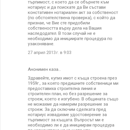
търпимост, с което да се обърнете към
нотариус и да поискате да Ви състави
констативен нотариален акт за собственост
(по обстоятелствена проверка), с който да
признае, че Вие сте придобили
собствеността върху дела на Вашия
наследодател. В този случай не е
необходимо да инициирате процедура по
узаконяване.
27 април 2013 г. в 9:03
Анонимен каза…
Здравейте, купих имот с къща строена през
1959г., за която предишните собственици ми
предоставиха строителна линия и
строителен план, но без разрешение за
строеж, което е изгубено. В общината също
не можахме да намерим разрешение за
строеж. За да сключим сделката пред
нотариус извадихме удостоверение за
търпимост за къщата. Въпросът ми е
необходимо ли е да инициирам процедура