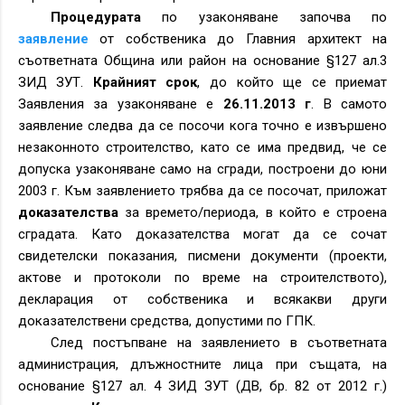
Процедурата
по узаконяване започва по
заявление
от собственика до Главния архитект на
съответната Община или район на основание §127 ал.3
ЗИД ЗУТ.
Крайният срок
, до който ще се приемат
Заявления за узаконяване е
26.11.2013 г
. В самото
заявление следва да се посочи кога точно е извършено
незаконното строителство, като се има предвид, че се
допуска узаконяване само на сгради, построени до юни
2003 г. Към заявлението трябва да се посочат, приложат
доказателства
за времето/периода, в който е строена
сградата. Като доказателства могат да се сочат
свидетелски показания, писмени документи (проекти,
актове и протоколи по време на строителството),
декларация от собственика и всякакви други
доказателствени средства, допустими по ГПК.
След постъпване на заявлението в съответната
администрация, длъжностните лица при същата, на
основание §127 ал. 4 ЗИД ЗУТ (ДВ,
бр. 82 от 2012 г.
)