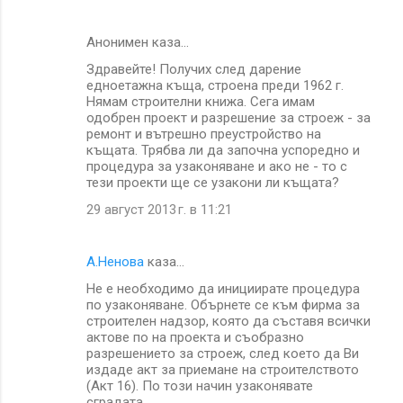
Анонимен каза…
Здравейте! Получих след дарение
едноетажна къща, строена преди 1962 г.
Нямам строителни книжа. Сега имам
одобрен проект и разрешение за строеж - за
ремонт и вътрешно преустройство на
къщата. Трябва ли да започна успоредно и
процедура за узаконяване и ако не - то с
тези проекти ще се узакони ли къщата?
29 август 2013 г. в 11:21
А.Ненова
каза…
Не е необходимо да инициирате процедура
по узаконяване. Обърнете се към фирма за
строителен надзор, която да съставя всички
актове по на проекта и съобразно
разрешението за строеж, след което да Ви
издаде акт за приемане на строителството
(Акт 16). По този начин узаконявате
сградата.