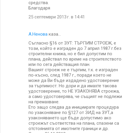
средства.
Благодаря
25 септември 2013 г. в 14:41
А.Ненова
каза…
Съгласно §16 от ЗУТ: TЪРПИМ СТРОЕЖ, е
този, който е изграден до 7 април 1987 г.без
строителни книжа, но е бил допустим по
плана, действал по време на строителството
или по сега действащия план.
Вашият строеж не е търпим, т.к. е изграден
по-късно, след 1987 г., поради което не
може да Ви бъде издадено удостоверение
за търпимост. Но дори и да имахте такова
удостоверение, то НЕ УЗАКОНЯВА строежа,
а само удостоверява, че същият не подлежи
на премахване.
Ето защо следва да инициирате процедура
по узаконяване по §127 от ЗИД на ЗУТ,а
узаконяването ще бъде допустимо ако
строежът съответства на плана, спазени са
отстоянията от имотните граници и др.