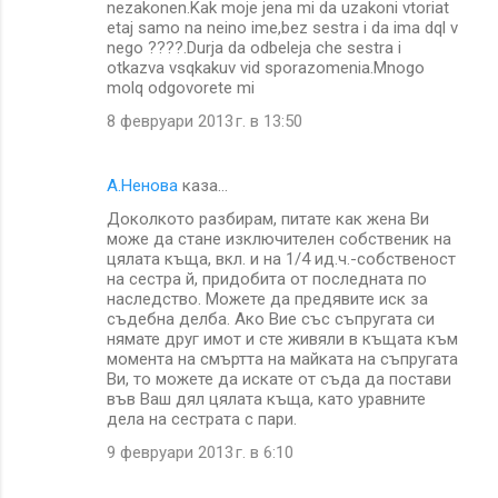
nezakonen.Kak moje jena mi da uzakoni vtoriat
т
etaj samo na neino ime,bez sestra i da ima dql v
nego ????.Durja da odbeleja che sestra i
а
otkazva vsqkakuv vid sporazomenia.Mnogo
р
molq odgovorete mi
и
8 февруари 2013 г. в 13:50
A.Ненова
каза…
Доколкото разбирам, питате как жена Ви
може да стане изключителен собственик на
цялата къща, вкл. и на 1/4 ид.ч.-собственост
на сестра й, придобита от последната по
наследство. Можете да предявите иск за
съдебна делба. Ако Вие със съпругата си
нямате друг имот и сте живяли в къщата към
момента на смъртта на майката на съпругата
Ви, то можете да искате от съда да постави
във Ваш дял цялата къща, като уравните
дела на сестрата с пари.
9 февруари 2013 г. в 6:10