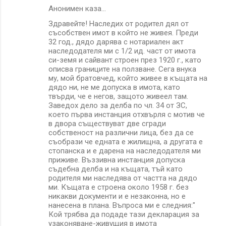
Анонимен каза…
Здравейте! Наследих от родител дял от
съсобствен имот в който не живея. Преди
32 год., дядо дарява с нотариален акт
наследодателя ми с 1/2 ид. част от имота
си-земя и сайвант строен през 1920 г., като
описва границите на ползване. Сега внука
му, мой братовчед, който живее в къщата на
дядо ни, не ме допуска в имота, като
твърди, че е негов, защото живеел там.
Заведох дело за делба по чл. 34 от ЗС,
което първа инстанция отхвърля с мотив че
в двора съществуват две сгради
собственост на различни лица, без да се
съобрази че едната е жилищна, а другата е
стопанска и е дарена на наследодателя ми
приживе. Въззивна инстанция допуска
съдебна делба и на къщата, тъй като
родителя ми наследява от частта на дядо
ми. Къщата е строена около 1958 г. без
никакви документи и е незаконна, но е
нанесена в плана. Въпроса ми е следния:"
Кой трябва да подаде тази декларация за
узаконяване-живущия в имота