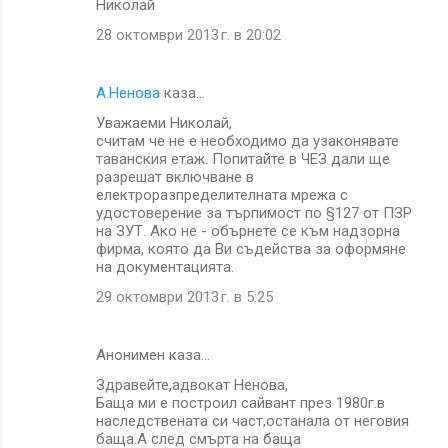
Николай
28 октомври 2013 г. в 20:02
А.Ненова
каза…
Уважаеми Николай,
считам че не е необходимо да узаконявате
таванския етаж. Попитайте в ЧЕЗ дали ще
разрешат включване в
електроразпределителната мрежа с
удостоверение за търпимост по §127 от ПЗР
на ЗУТ. Ако не - обърнете се към надзорна
фирма, която да Ви съдейства за оформяне
на документацията.
29 октомври 2013 г. в 5:25
Анонимен каза…
Здравейте,адвокат Ненова,
Баща ми е построил сайвант през 1980г.в
наследствената си част,останала от неговия
баща.А след смърта на баща