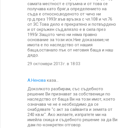
самата местност е стръмна и от това се
получава като бряг,а определението на
съда е относно,воденото от чичо ни
гр.д.през 1993г.във връзка с чл.108 и чл.76
от ЗС.Това дело е прекратено и потвърдено
и от окръжен съд,влязло е в сила през
1995г.Защото чичо ни няма правно
основание за този иск.Ние доказахме,че
имота е по наследство от нашия
баща,останало пък от неговия баща и наш
дядо.
29 октомври 2013 г. в 18:03
А.Ненова
каза…
Доколкото разбирам, със съдебното
решение Ви признават за собственици по
наследство от баща Ви на този имот, което
означава че не е необходимо да се
снабдявате "с акт за сайванта и земята от
240 кв.м.". Ако желаете, изпратете ми на
имейла скица и съдебното решение за да Ви
дам по-конкретен отговор.