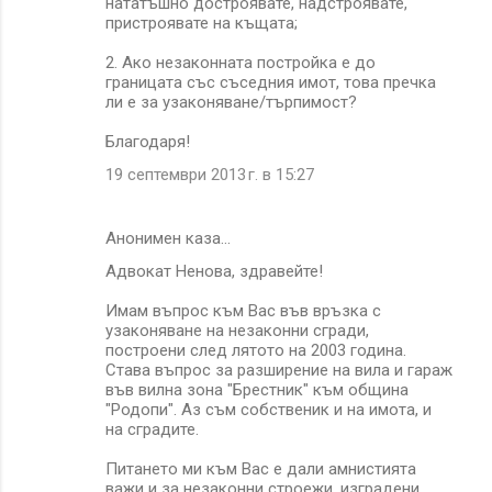
нататъшно достроявате, надстроявате,
пристроявате на къщата;
2. Ако незаконната постройка е до
границата със съседния имот, това пречка
ли е за узаконяване/търпимост?
Благодаря!
19 септември 2013 г. в 15:27
Анонимен каза…
Адвокат Ненова, здравейте!
Имам въпрос към Вас във връзка с
узаконяване на незаконни сгради,
построени след лятото на 2003 година.
Става въпрос за разширение на вила и гараж
във вилна зона "Брестник" към община
"Родопи". Аз съм собственик и на имота, и
на сградите.
Питането ми към Вас е дали амнистията
важи и за незаконни строежи, изградени