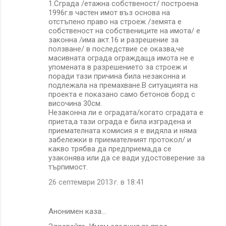
1.Сграда /етажна собственост/ построена
1996г.в частен имот въз основа на
отстъпено право на строеж /земята е
собственост на собствениците на имота/ е
законна /има акт.16 и разрешение за
ползване/ в последствие се оказва,че
масивната ограда ограждаща имота не е
упомената в разрешението за строеж и
поради тази причина била незаконна и
подлежала на премахване.В ситуацията на
проекта е показано само бетонов борд с
височина 30см.
Незаконна ли е оградата/когато сградата е
приета,а тази ограда е била изградена и
приемателната комисия я е видяла и няма
забележки в приемателният протокол/ и
какво трябва да предприема,да се
узаконява или да се вади удостоверение за
търпимост.
26 септември 2013 г. в 18:41
Анонимен каза…