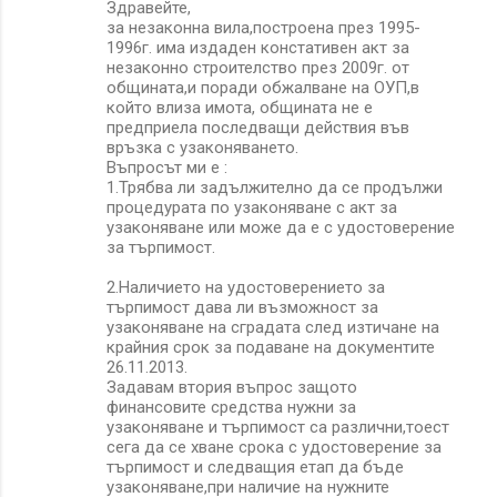
Здравейте,
за незаконна вила,построена през 1995-
1996г. има издаден констативен акт за
незаконно строителство през 2009г. от
общината,и поради обжалване на ОУП,в
който влиза имота, общината не е
предприела последващи действия във
връзка с узаконяването.
Въпросът ми е :
1.Трябва ли задължително да се продължи
процедурата по узаконяване с акт за
узаконяване или може да е с удостоверение
за търпимост.
2.Наличието на удостоверението за
търпимост дава ли възможност за
узаконяване на сградата след изтичане на
крайния срок за подаване на документите
26.11.2013.
Задавам втория въпрос защото
финансовите средства нужни за
узаконяване и търпимост са различни,тоест
сега да се хване срока с удостоверение за
търпимост и следващия етап да бъде
узаконяване,при наличие на нужните