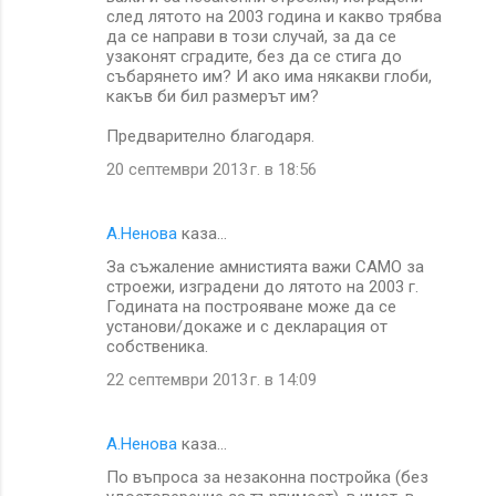
след лятото на 2003 година и какво трябва
да се направи в този случай, за да се
узаконят сградите, без да се стига до
събарянето им? И ако има някакви глоби,
какъв би бил размерът им?
Предварително благодаря.
20 септември 2013 г. в 18:56
А.Ненова
каза…
За съжаление амнистията важи САМО за
строежи, изградени до лятото на 2003 г.
Годината на построяване може да се
установи/докаже и с декларация от
собственика.
22 септември 2013 г. в 14:09
А.Ненова
каза…
По въпроса за незаконна постройка (без