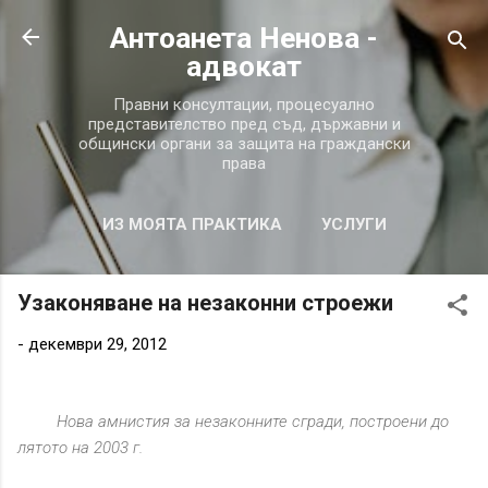
Пропускане към основното съдържание
Антоанета Ненова -
aдвокат
Правни консултации, процесуално
представителство пред съд, държавни и
общински органи за защита на граждански
права
ИЗ МОЯТА ПРАКТИКА
УСЛУГИ
ВЪПРОСИ И ОТГОВОРИ
ОЩЕ…
Узаконяване на незаконни строежи
ЗА МЕН
-
декември 29, 2012
Нова амнистия за незаконните сгради, построени до
лятото на 2003 г.