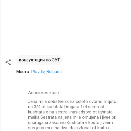
консултации по ЗУТ
Място:
Plovdiv, Bulgaria
Анонимен каза…
К
Jena mi e sobstvenik na cqloto dvorno mqsto i
о
na 3/4 ot kushtata.Drugata 1/4 samo ot
м
kushtata e na sestra i,nasledstvo ot tqhnata
maika.Sestrata na jena mi e omujena i jivee pri
е
supruga si zakonno.Kushtata v koqto jiveem
sus jena mi e na dva etaja,vtoriat ot koito e
н