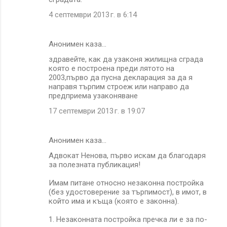
4 септември 2013 г. в 6:14
Анонимен каза…
здравейте, как да узаконя жилищна сграда
която е построена преди лятото на
2003,първо да пусна декларация за да я
направя търпим строеж или направо да
предприема узаконяване
17 септември 2013 г. в 19:07
Анонимен каза…
Адвокат Ненова, първо искам да благодаря
за полезната публикация!
Имам питане относно незаконна постройка
(без удостоверение за търпимост), в имот, в
който има и къща (която е законна).
1. Незаконната постройка пречка ли е за по-