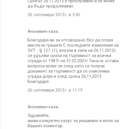
Срокът 26.11.2013 е преклузивен и не може
да бъде продължаван.
26 септември 2013 г. в 5:45
Анонимен каза…
Благодаря ви за отговора,но без да споря
мисля,че грешите.С последните изменения на
ЗУТ - § 127. (1), влезли в сила на 26.11.2012г,
се удължи срока на търпимост за всички
сгради от 1987г на 31.03.2001г.Така,че остава
въпроса може ли след като се получи
документ за търпимост да се узаконява
сграда дори и след срока 26,11,2013
Благодаря
26 септември 2013 г. в 11:19
Анонимен каза…
Здравейте,
имам конкретен казус за решаване и моля за
Вашият коментар: