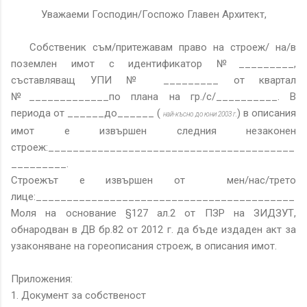
Уважаеми Господин/Госпожо Главен Архитект,
Собственик съм/притежавам право на строеж/ на/в
поземлен имот с идентификатор №_________,
съставляващ УПИ № _________ от квартал
№_____________по плана на гр./с/__________. В
периода от ______до______ (
) в описания
най-късно до юни 2003 г.
имот е извършен следния незаконен
строеж:________________________________________
_________.
Строежът е извършен от мен/нас/трето
лице:__________________________________________
Моля на основание §127 ал.2 от ПЗР на ЗИДЗУТ,
обнародван в ДВ бр.82 от 2012 г. да бъде издаден акт за
узаконяване на гореописания строеж, в описания имот.
Приложения:
1. Документ за собственост