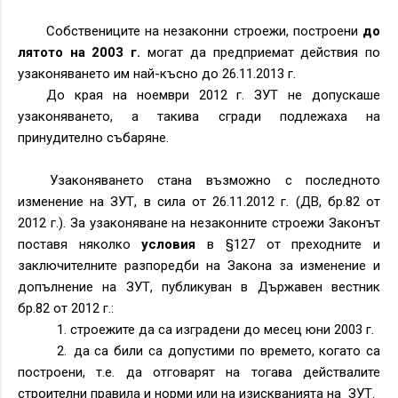
Собствениците на незаконни строежи, построени
до
лятото на 2003 г.
могат да предприемат действия по
узаконяването им най-късно до 26.11.2013 г.
До края на ноември 2012 г. ЗУТ не допускаше
узаконяването, а такива сгради подлежаха на
принудително събаряне.
Узаконяването стана възможно с последното
изменение на ЗУТ, в сила от 26.11.2012 г. (ДВ, бр.82 от
2012 г.). За узаконяване на незаконните строежи Законът
поставя няколко
условия
в §127 от преходните и
заключителните разпоредби на Закона за изменение и
допълнение на ЗУТ, публикуван в Държавен вестник
бр.82 от 2012 г.:
1.
строежите да са изградени до месец юни 2003 г.
2.
да са били са допустими по времето, когато са
построени, т.е. да отговарят на тогава действалите
строителни правила и норми или на изискванията на
ЗУТ.