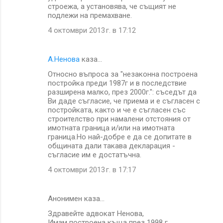
строежа, а установява, че същият не
подлежи на премахване.
4 октомври 2013 г. в 17:12
А.Ненова
каза…
Относно въпроса за "незаконна построена
постройка преди 1987г и в последствие
разширена малко, през 2000г.": съседът да
Ви даде съгласие, че приема и е съгласен с
постройката, както и че е съгласен със
строителство при намалени отстояния от
имотната граница и/или на имотната
граница.Но най-добре е да се допитате в
общината дали такава декларация -
съгласие им е достатъчна.
4 октомври 2013 г. в 17:17
Анонимен каза…
Здравейте адвокат Ненова,
Имам построена къща през 1998 г.